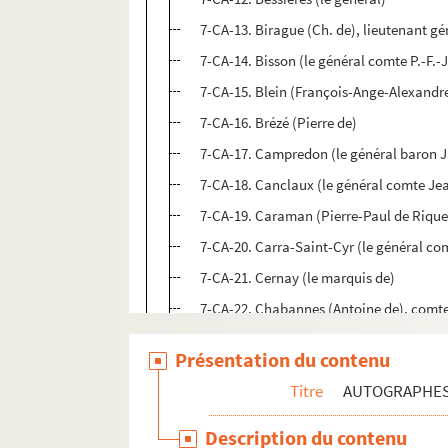
7-CA-13. Birague (Ch. de), lieutenant gé
7-CA-14. Bisson (le général comte P.-F.-J
7-CA-15. Blein (François-Ange-Alexandre
7-CA-16. Brézé (Pierre de)
7-CA-17. Campredon (le général baron 
7-CA-18. Canclaux (le général comte Je
7-CA-19. Caraman (Pierre-Paul de Riquet
7-CA-20. Carra-Saint-Cyr (le général co
7-CA-21. Cernay (le marquis de)
7-CA-22. Chabannes (Antoine de), com
7-CA-23. Chabran (le général comte de)
Présentation du contenu
7-CA-24. Charbonnier (le général)
Titre
AUTOGRAPHE
7-CA-25. Cormatin-Desoteux (Pierre-Mari
7-CA-26. Coutard (le général comte Loui
Description du contenu