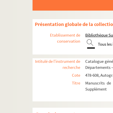
573. Création d'offices et traités desdits offices,
574. « Estat des affaires faites depuis la guerre 
575. Manœuvres de la cavalerie
Présentation globale de la collecti
576-607. Collection des mémoires des intend
Etablissement de
Bibliothèque Su
608. Description de l'Etna. Précis d'un voyage f
conservation
AUTOGRAPHES
Tous les
Carton 1 : membres de familles royales ou 
Carton 2 : personnages liés de près ou d
Intitulé de l'instrument de
Catalogue génér
recherche
Départements —
Carton 3 : famille Bourbon et branches c
Cote
478-608, Autogr
Carton 4 : hommes politiques
Titre
Manuscrits de 
Carton 5 : hommes politiques
Supplément
Carton 6 : hauts gradés militaires : ami
Carton 7 : militaires, hommes de guerre
7-CA-1. Albert (le baron)