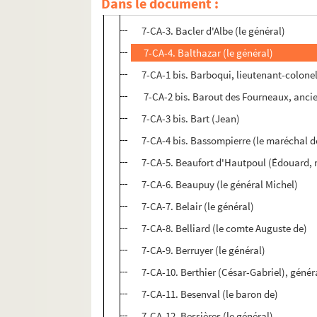
Dans le document :
7-CA-2. Allemand (le vice-amiral)
7-CA-3. Bacler d'Albe (le général)
7-CA-4. Balthazar (le général)
7-CA-1 bis. Barboqui, lieutenant-colone
7-CA-2 bis. Barout des Fourneaux, anc
7-CA-3 bis. Bart (Jean)
7-CA-4 bis. Bassompierre (le maréchal d
7-CA-5. Beaufort d'Hautpoul (Édouard, 
7-CA-6. Beaupuy (le général Michel)
7-CA-7. Belair (le général)
7-CA-8. Belliard (le comte Auguste de)
7-CA-9. Berruyer (le général)
7-CA-10. Berthier (César-Gabriel), génér
7-CA-11. Besenval (le baron de)
7-CA-12. Bessières (le général)