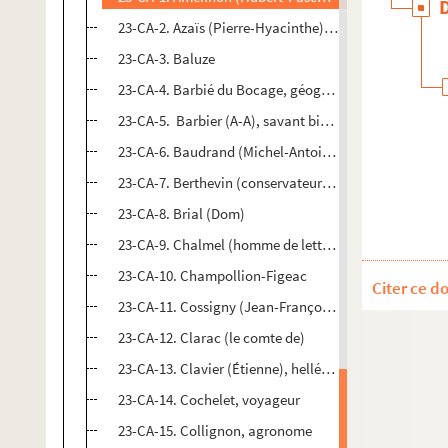
23-CA-2. Azaïs (Pierre-Hyacinthe), philosophe
23-CA-3. Baluze
23-CA-4. Barbié du Bocage, géographe
23-CA-5. Barbier (A-A), savant bibliographe
23-CA-6. Baudrand (Michel-Antoine), géographe
23-CA-7. Berthevin (conservateur de l'Imprimerie Roy
23-CA-8. Brial (Dom)
23-CA-9. Chalmel (homme de lettres, auteur de l'histo
23-CA-10. Champollion-Figeac
Citer ce d
23-CA-11. Cossigny (Jean-François Charpentier de), i
23-CA-12. Clarac (le comte de)
23-CA-13. Clavier (Étienne), helléniste
23-CA-14. Cochelet, voyageur
23-CA-15. Collignon, agronome