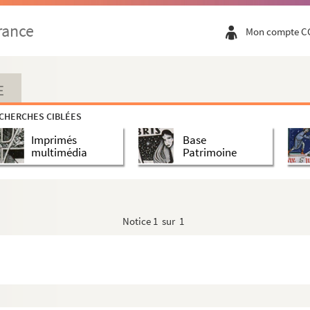
 coûté à Sa Majesté Royale, et autres aff...
rance
Mon compte C
en juin 1781, par le commandant Dolomire, t...
E
CHERCHES CIBLÉES
Imprimés
Base
léon Bonaparte
multimédia
Patrimoine
Notice
1 sur 1
ux, connétables et généraux