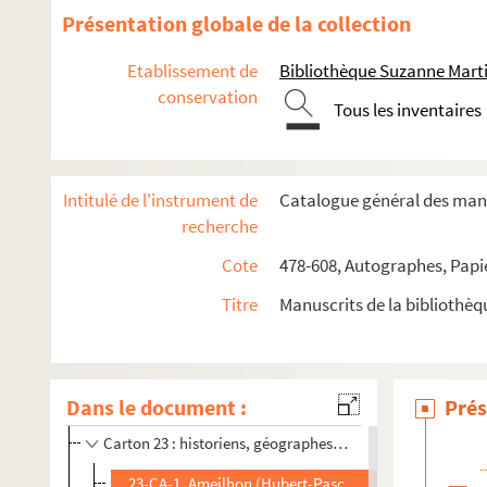
Carton 10 : Nobles et Pairs de France
Présentation globale de la collection
Carton 11 : médecins, conseillers, juristes
Etablissement de
Bibliothèque Suzanne Marti
Carton 12
conservation
Carton 13 : intendants et préfets
Tous les inventaires
Carton 14 : ministres et contrôleurs
Carton 15
Intitulé de l'instrument de
Catalogue général des manu
Carton 16 : hommes de sciences
recherche
Carton 17 : artistes
Cote
478-608, Autographes, Papi
Carton 18 : députés et hommes politiques
Titre
Manuscrits de la bibliothè
Carton 19 : hommes de lettres
Carton 20 : personnalités étrangères
Carton 21 : hauts dignitaires ecclésiastique
Dans le document :
Prés
Carton 22
Carton 23 : historiens, géographes et autres sciences auxi
23-CA-1. Ameilhon (Hubert-Pascal), historien