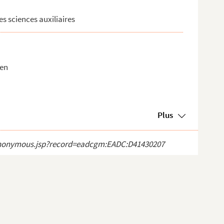
es sciences auxiliaires
ien
Plus
ct_anonymous.jsp?record=eadcgm:EADC:D41430207