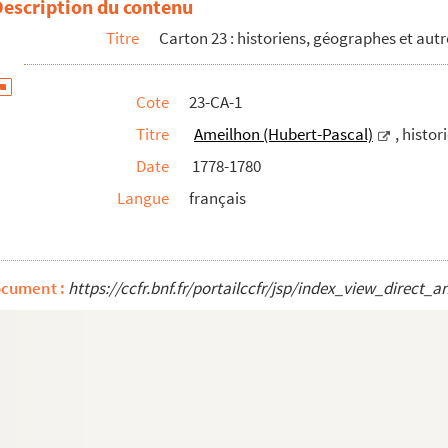
Description du contenu
Titre
Carton 23 : historiens, géographes et autr
Cote
23-CA-1
Titre
Ameilhon (Hubert-Pascal)
, histor
Date
1778-1780
ale)
Langue
français
ire de la Touraine)
ocument :
https://ccfr.bnf.fr/portailccfr/jsp/index_view_dire
ngénieur