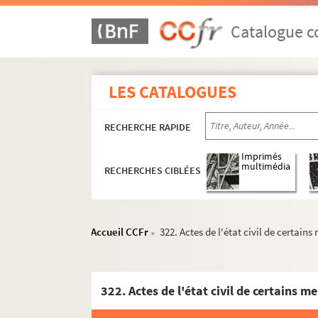
Catalogue co
LES CATALOGUES
RECHERCHE RAPIDE
Imprimés
multimédia
RECHERCHES CIBLÉES
PAPIERS CHÉNIER
301. Propriété littéraire
Accueil CCFr
322. Actes de l'état civil de certain
302. Vers inédits de M. Paillet de Plombières
>
303. Documents relatifs à M. Antide Janvier, 
304. Documents divers. Naturalisation. Organ
305. Ordres d'arrestation