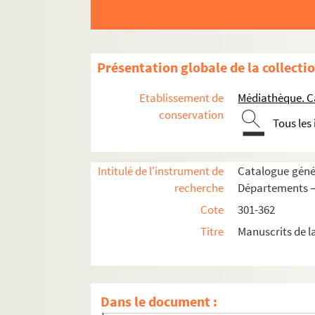
306. Greffiers militaires
307. Législation militaire antérieure à 1789.
308. Législation militaire antérieure à 1789. 
Présentation globale de la collecti
309. Justice militaire
310. Justice militaire
Etablissement de
Médiathèque. C
311. Justice militaire
conservation
Tous les
312. Justice militaire
313. Titres honorifiques de M. Gabriel de Ch
Intitulé de l'instrument de
Catalogue génér
314. Détails biographiques sur certains mem
recherche
Départements —
315. Correspondance relative à la parenté d
Cote
301-362
316. Correspondance Chénier-Saint-Ygest
Titre
Manuscrits de 
317. Documents divers. — Autorisation du ma
318. Succession de Marie-Joseph de Chénier. 
er
319. Un autographe de Voltaire (1
avril 17
Dans le document :
320. États de service de Constantin-Xavier 