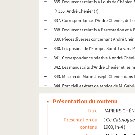
335. Documents relatifs à Louis de Chénier,
336. André Chénier (?)
337. Correspondance d'André Chénier, de Lon
338. Documents relatifs à l'arrestation et à
339. Pièces diverses concernant André Chén
340. Les prisons de l'Europe. Saint-Lazare. 
341. Correspondance relative à André Chénie
342. Les manuscrits d'André Chénier et les
343. Mission de Marie-Joseph Chénier dans l
344. État civil et états de service de M. Gabr
345. Diplômes divers obtenus par M. Gabrie
Présentation du contenu
346. Services de M. Gabriel de Chénier au min
Titre
PAPIERS CHÉN
347. Traductions d'Horace en vers, par M. G
Présentation du
( Ce
Catalogue
348. Documents maçonniques, et discours c
contenu
1900, in-4 )
349. Documents divers : le capitaine polona