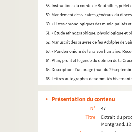
58. Instructions du comte de Bouthillier, préfet d
59. Mandement des vicaires généraux du diocè
60. « Listes chronologiques des municipalités et
61. « Étude ethnographique, physiologique et phi
62. Manuscrit des œuvres de feu Adolphe de Saint
63. « Pandemonium de la raison humaine. Recueil
64. Plan, profil et légende du dolmen de la Cro
65. Description d'un orage (nuit du 29 septembre
66. Lettres autographes de sommités hivernantes,
Présentation du contenu
N°
47
Titre
Extrait du pro
Montgrand. 18 