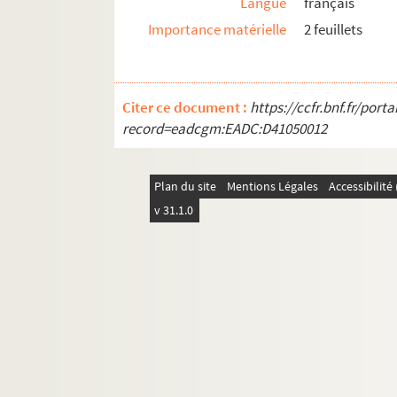
Langue
français
Importance matérielle
2 feuillets
Citer ce document :
https://ccfr.bnf.fr/por
record=eadcgm:EADC:D41050012
Plan du site
Mentions Légales
Accessibilit
v 31.1.0