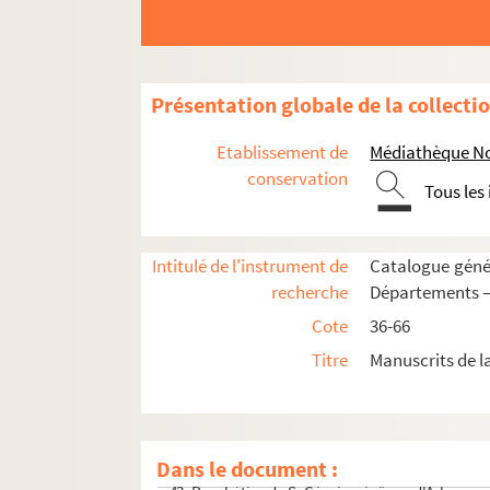
Présentation globale de la collecti
Etablissement de
Médiathèque Noa
conservation
Tous les
36. Lettres d'anoblissement accordées par Louis 
Intitulé de l'instrument de
Catalogue génér
37. « Mémoire concernant la marine du Levant, l'é
recherche
Départements —
38. Lettres patentes de Louis XV ordonnant exéc
Cote
36-66
39. « Testament olographe et ordonnance de der
Titre
Manuscrits de 
40. Lettres patentes de Louis XV en faveur de l'
41. Brevet de membre du club des défenseurs de 
42. Tribunal criminel de Paris. Permis de commu
Dans le document :