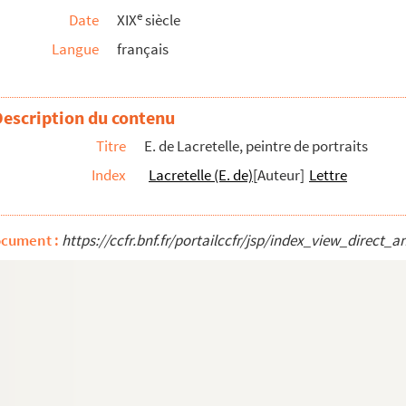
e
Date
XIX
siècle
Langue
français
Description du contenu
Titre
E. de Lacretelle, peintre de portraits
Index
Lacretelle (E. de)
[Auteur]
Lettre
ocument :
https://ccfr.bnf.fr/portailccfr/jsp/index_view_dire
ntbard)
sidente, trésorière de l'Orphelinat des a...