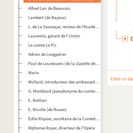
Alfred Lair de Beauvais
Lambert (de Bayeux)
L. de La Saussaye, recteur de l'Académie de Lyon
Laurentie, gérant de l'
Union
Le comte Le Pic
Adrien de Longpérier
Paul de Lourdoueix (de la
Gazette de France
)
Mario
Citer ce d
Mollard, introducteur des ambassadeurs
G. Montbard (pseudonyme du comte G. de Loyé, né à Mo
E. Nathan
E. Nicolle (de Rouen)
Édile Riquier, sociétaire de la Comédie française, vice-pré
Alphonse Royer, directeur de l'Opéra