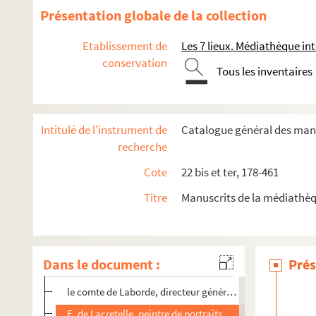
Gaveaux
Présentation globale de la collection
Gilbert
Etablissement de
Les 7 lieux. Médiathèque 
De Glanville
conservation
Tous les inventaires
Eug. Grangé, président du Caveau (signature)
H. Guérard (Honfleur)
Ad. Guillon, peintre
Intitulé de l'instrument de
Catalogue général des man
Alice Guyard
recherche
B. Hauréau
Cote
22 bis et ter, 178-461
Hetzel
Titre
Manuscrits de la médiathè
Comte d'Houdetot
Édouard Houssaye, directeur de la
Gazette des beaux-art
Arthur Kalkbrenner
Dans le document :
Prés
Léon de Labessade
le comte de Laborde, directeur général des Archives de l'
E. de Lacretelle, peintre de portraits