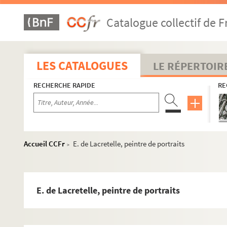
V. Cochinat
Catalogue collectif de F
Corbière, ministre de l'intérieur (signature)
Louise Coueffin
Augusta Coupey
LES CATALOGUES
LE RÉPERTOIR
baron de Crisenoy
RECHERCHE RAPIDE
RE
Cruveilhier, médecin (signature)
Danhauser, professeur au Conservatoire
Delaporte, président de l'Association des sociétés chorale
Drouyn de Lhuys
Accueil CCFr
E. de Lacretelle, peintre de portraits
>
colonel Duhesme
Duvernoy, Marie Escudier
Fanny Fleury
E. de Lacretelle, peintre de portraits
Garcia
Georges Garnier (de Bayeux)