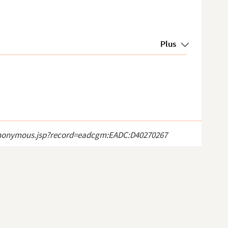
Plus
ct_anonymous.jsp?record=eadcgm:EADC:D40270267