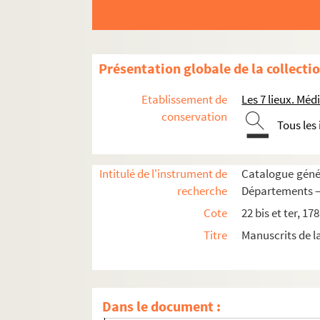
Delacour
Armand Dumaresq
Fortunio
Présentation globale de la collecti
Emmanuel Gonzalès
La comtesse d'Hautefeuille
Etablissement de
Les 7 lieux. M
Israels, peintre
conservation
Tous les
Lafenestre
Lalanne
Intitulé de l'instrument de
Catalogue génér
C. de La Rounat
recherche
Départements 
A. Legros
Cote
22 bis et ter, 17
Edm. Leloir, peintre
Titre
Manuscrits de 
Ferdinand de Lesseps (signature)
Mery, « artiste de mérite, inventeur de la pein
Ch. Monginot, peintre
Dans le document :
Müntz, bibliothécaire de l'École des beaux-