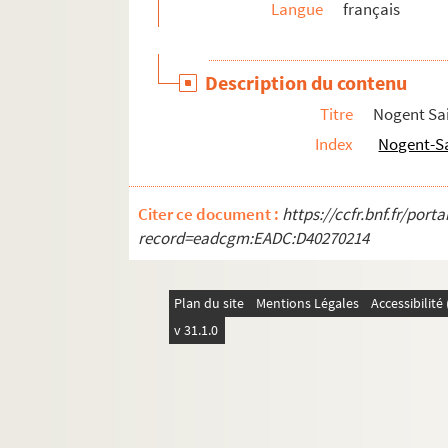
Langue
français
422. Plan de la tour ou porte Arborée, de ses ab
423. Délibérations de la Société d'agriculture, s
Description du contenu
424. Délibérations de la même Société. 1878-18
Titre
Nogent Sai
425. Ancien catalogue des manuscrits de la Bib
Index
Nogent-Sa
426. Catalogue du fonds Doucet de la Biblioth
427. « Histoire des différents conclaves depuis U
Citer ce document :
https://ccfr.bnf.fr/por
428. « Caricatures sur Louis XIV et autres pers
record=eadcgm:EADC:D40270214
429. « Lettre écrite par le maréchal Grouchy à Lou
430-445. Liasses de cahiers
Plan du site
Mentions Légales
Accessibilit
446. Liasse intitulée « Histoire ». Mélanges d'his
v 31.1.0
447. « Ébauche des sublimes combinaisons du m
448. « Processionale Carmelitarum, jussu su
449. « Ode à la m.... », avec notes. Addition i
450. « Notice sur Frédéric Pluquet, par Charles-