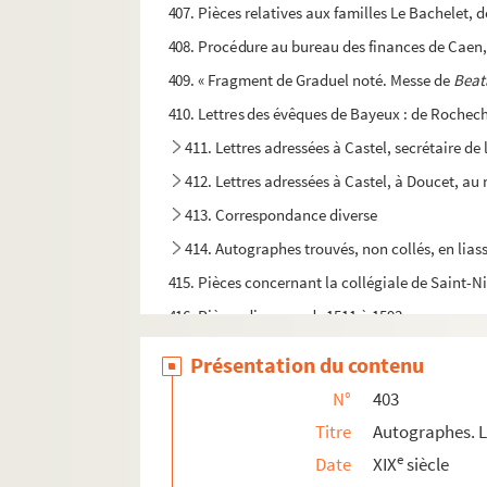
407. Pièces relatives aux familles Le Bachelet, d
408. Procédure au bureau des finances de Caen, 
409. « Fragment de Graduel noté. Messe de
Beat
410. Lettres des évêques de Bayeux : de Rochech
411. Lettres adressées à Castel, secrétaire de
412. Lettres adressées à Castel, à Doucet, au
413. Correspondance diverse
414. Autographes trouvés, non collés, en lias
415. Pièces concernant la collégiale de Saint-Ni
416. Pièces diverses, de 1511 à 1593
417. Pièces diverses, de 1610 à 1702. Inventair
Présentation du contenu
418. Pièces diverses, de 1701 à 1789
N°
403
419. Pièces diverses, de 1792 à 1883
Titre
Autographes. L
420. Notes littéraires, historiques et diverses, p
e
Date
XIX
siècle
421. Papiers de l'abbé Chassay, professeur de p