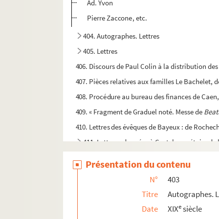
Ad. Yvon
Pierre Zaccone, etc.
404. Autographes. Lettres
405. Lettres
406. Discours de Paul Colin à la distribution de
407. Pièces relatives aux familles Le Bachelet, d
408. Procédure au bureau des finances de Caen, 
409. « Fragment de Graduel noté. Messe de
Beat
410. Lettres des évêques de Bayeux : de Rochech
411. Lettres adressées à Castel, secrétaire de
412. Lettres adressées à Castel, à Doucet, au
Présentation du contenu
413. Correspondance diverse
N°
403
414. Autographes trouvés, non collés, en lias
Titre
Autographes. L
415. Pièces concernant la collégiale de Saint-Ni
e
Date
XIX
siècle
416. Pièces diverses, de 1511 à 1593