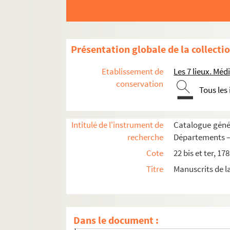
Bail, peintre
Amédée de Bast
Édouard Cadol
Présentation globale de la collecti
Th. Chauvel, lithographe
Chenavard
Etablissement de
Les 7 lieux. M
Delacour
conservation
Tous les
Armand Dumaresq
Fortunio
Intitulé de l'instrument de
Catalogue génér
Emmanuel Gonzalès
recherche
Départements 
La comtesse d'Hautefeuille
Cote
22 bis et ter, 17
Israels, peintre
Titre
Manuscrits de 
Lafenestre
Lalanne
C. de La Rounat
Dans le document :
A. Legros