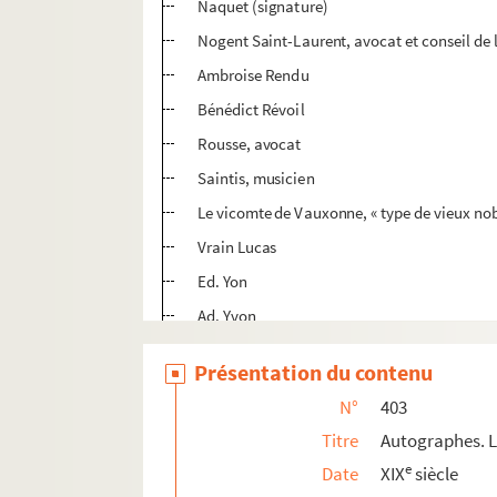
Naquet (signature)
Nogent Saint-Laurent, avocat et conseil de 
Ambroise Rendu
Bénédict Révoil
Rousse, avocat
Saintis, musicien
Le vicomte de Vauxonne, « type de vieux nob
Vrain Lucas
Ed. Yon
Ad. Yvon
Pierre Zaccone, etc.
Présentation du contenu
404. Autographes. Lettres
N°
403
405. Lettres
Titre
Autographes. L
406. Discours de Paul Colin à la distribution de
e
Date
XIX
siècle
407. Pièces relatives aux familles Le Bachelet, d