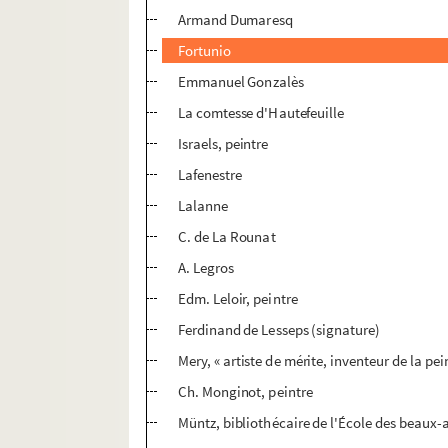
Armand Dumaresq
Fortunio
Emmanuel Gonzalès
La comtesse d'Hautefeuille
Israels, peintre
Lafenestre
Lalanne
C. de La Rounat
A. Legros
Edm. Leloir, peintre
Ferdinand de Lesseps (signature)
Mery, « artiste de mérite, inventeur de la pein
Ch. Monginot, peintre
Müntz, bibliothécaire de l'École des beaux-