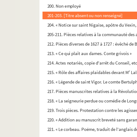
200. Non employé
201-203. [Titre absent ou non renseigné]
204. « Notice sur saint Nigaise, apôtre du Vexin, 
205-211. Pièces relatives à la communauté des
212. Pièces diverses de 1627 à 1727 : évêché de B
213. « Ce qui plaît aux dames. Conte grivois »
214. Actes notariés, copie d'arrêt du Conseil, e
r
215. « Rôle des affaires plaidables devant M
Lal
216. « Légende de saint Vigor. Le comte Bertulphe
217. Pièces manuscrites relatives à la Révolutio
218. « La seigneurie perdue ou comédie de Longu
219. Trois pièces. Protestation contre les agis
220. « Addition au manuscrit breveté sans garantie
221. « Le corbeau. Poëme, traduit de l'anglais d