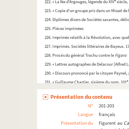
e
222. « La fée d'Argouges, légende du XIV
siècle,
223. « Copie d'un groupe pris dans un Missel de 
224. Diplômes divers de Sociétés savantes, déli
225. Pièces imprimées
226. Imprimés relatifs à la Révolution, avec qu
227. Imprimés. Sociétés littéraires de Bayeux. 
228. Procès du général Trochu contre le
Figaro
229. « Lettres autographes de Delacour [Alfred L
230. « Discours prononcé par le citoyen Paynel,
e
231. « Guillaume Chartier, sixième du nom, 101
232. Actes notariés : familles Cœuret, Dorival, F
Présentation du contenu
e
e
233. « Poésies diverses inédites. 18
et 19
siècle 
N°
201-203
e
234. « Copie (19
siècle) d'un contrat de mariage
Langue
français
235. « Réclamation d'employés. » Minute de lettre
Présentation du
Figurent au
Ca
236. Deux pièces relatives à la guerre de 1870-