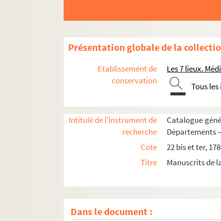
186. « Mémoire sur les Vadicasses et sur la vill
187. Enquête devant Laurent Desmaires, lieuten
e
188. « Vie de saint Sulpice, 22
évêque de Bayeu
Présentation globale de la collecti
189. « La vengeance du matelot, scène satiriq
189bis. Copies de la Partie de mer ou dialogue 
Etablissement de
Les 7 lieux. M
190. « Physiologia »
conservation
Tous les
191. Quatre pièces pour les héritiers Le Romain
192. Pièces relatives aux familles Hébert, Guillo
Intitulé de l'instrument de
Catalogue génér
193. « Pièces concernant les fondations faites 
recherche
Départements 
194. « Disette à Caen. Émeute, objet du jugemen
Cote
22 bis et ter, 17
r
195. « Les Philippiques. Par M
Lagrange [-Chanc
Titre
Manuscrits de 
196. Entretiens spirituels
197. « Lettre d'une solitaire écritte à un directeu
198. « Pièces fugitives, articles de journaux, an
Dans le document :
199. « Discours qui a concouru pour le prix d'él