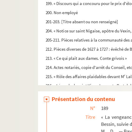
199. « Discours qui a concouru pour le prix d'él
200. Non employé
201-203. [Titre absent ou non renseigné]
204. « Notice sur saint Nigaise, apôtre du Vexin, 
205-211. Pièces relatives à la communauté des
212. Pièces diverses de 1627 à 1727 : évêché de B
213. « Ce qui plaît aux dames. Conte grivois »
214. Actes notariés, copie d'arrêt du Conseil, e
r
215. « Rôle des affaires plaidables devant M
Lal
216. « Légende de saint Vigor. Le comte Bertulphe
217. Pièces manuscrites relatives à la Révolutio
Présentation du contenu
218. « La seigneurie perdue ou comédie de Longu
N°
189
219. Trois pièces. Protestation contre les agis
Titre
« La vengeanc
220. « Addition au manuscrit breveté sans garantie
Bessin, suivie
M.... D.... — Ba
221. « Le corbeau. Poëme, traduit de l'anglais d