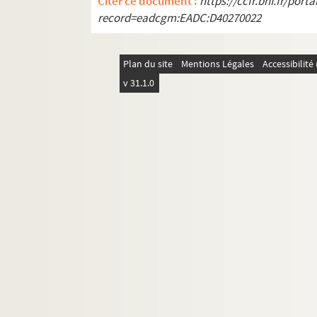
Citer ce document :
https://ccfr.bnf.fr/por
236. Deux pièces relatives à la guerre de 1870-
record=eadcgm:EADC:D40270022
237. Pièces diverses : recettes, actes, etc., co
238. Pièces concernant la réparation de la tour 
Plan du site
Mentions Légales
Accessibilit
239. Documents provenant de Népomucène Lemer
v 31.1.0
240. « Biographie de M. Lemercier (L.-J.-Nép.) d
241. Lemercier. Vers signés
242. Lemercier. Chansons autographes non sig
243. Lemercier. Prose signée : correspondance av
244. Lemercier. Prose autographe non signée : ob
245. Lemercier. Pièces en vers non signées, et f
246. Vers adressés à Lemercier
247. Lemercier. Pièces en prose non signées
me
248. Lettres de comédiens à Lemercier et à M
L
me
249. Lettres adressées à N. Lemercier et à M
Le