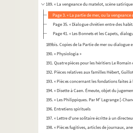
189. « La vengeance du matelot, scène satirique 
Page 3. « La partie de mer, ou la vengeance
Page 35. « Dialogue chrétien entre des habit
Page 41. « Les Bonnets et les Capets, dialog
189bis. Copies de la Partie de mer ou dialogue 
190. « Physiologia »
191. Quatre pièces pour les héritiers Le Romain
192. Pièces relatives aux familles Hébert, Guillo
193. « Pièces concernant les fondations faites 
194. « Disette à Caen. Émeute, objet du jugemen
r
195. « Les Philippiques. Par M
Lagrange [-Chanc
196. Entretiens spirituels
197. « Lettre d'une solitaire écritte à un directeu
198. « Pièces fugitives, articles de journaux, an