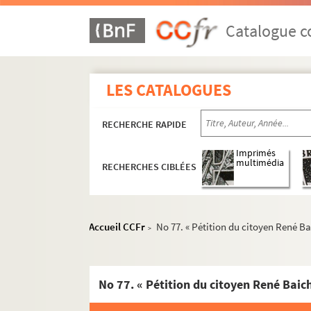
429. « Rubrique, par ordre alphabétique, de dif
430. Musique. Pièces diverses
Catalogue co
431. « Papiers et musique de Jean-Baptiste Va
432. « Acis et Galatée. » — « Pastorale héroïque
LES CATALOGUES
433-434. Musique, par Jean Aubert, avocat. 
435. « Remèdes, recettes, économie domestique et
RECHERCHE RAPIDE
436. « Livre de prières, de préceptes, etc. »
o
437. « Table alphabétique des six volumes in-4
Imprimés
multimédia
RECHERCHES CIBLÉES
438. « Jean Aubert, avocat. Correspondance et c
439. « Jean Aubert, avocat, conservateur du bure
440. « Jean Aubert, avocat. Journal de recettes 
Accueil CCFr
No 77. « Pétition du citoyen René Bai
>
441. « Correspondance de l'
Album Arlésien
», 
442-444. « Documens pour servir à l'histoire de l
Tome I. 58 pièces, dont 14 manuscrites. N
Tome II. 80 pièces, dont 19 manuscrites. No