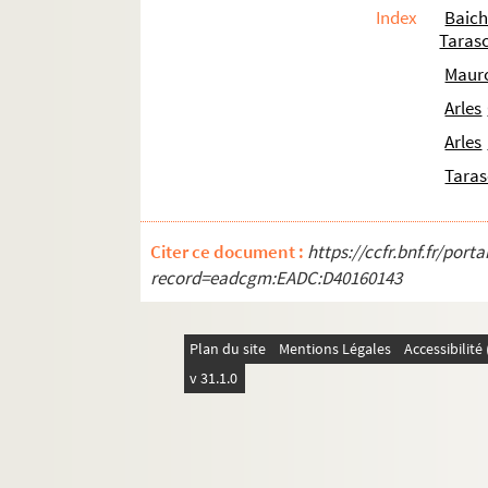
Index
Baich
Taras
Mauro
Arles
Arles
Tara
Citer ce document :
https://ccfr.bnf.fr/por
record=eadcgm:EADC:D40160143
Plan du site
Mentions Légales
Accessibilit
v 31.1.0