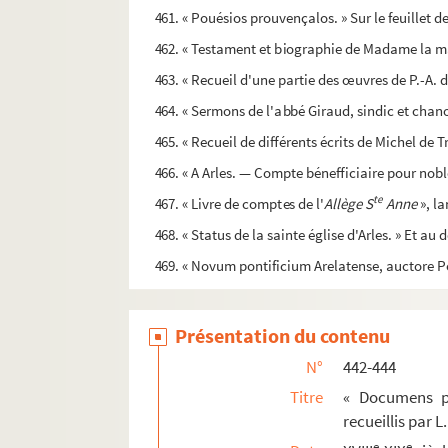
461. « Pouésios prouvençalos. » Sur le feuillet 
462. « Testament et biographie de Madame la mar
463. « Recueil d'une partie des œuvres de P.-A. d
464. « Sermons de l'abbé Giraud, sindic et chanoi
465. « Recueil de différents écrits de Michel de T
466. « A Arles. — Compte bénefficiaire pour nobl
te
467. « Livre de comptes de l'
Allège S
Anne
», la
468. « Status de la sainte église d'Arles. » Et au 
469. « Novum pontificium Arelatense, auctore Pe
470. « Confrérie des Pénitens blancs. Titre sous 
471. « Livre dans lequel seront écris les contes r
Présentation du contenu
472. « Norme des fraires trépassés de la confra
N°
442-444
473. « Pénitents blancs d'Arles. Mandats et quit
Titre
« Documens po
recueillis par 
474-476. Antiphonaire à l'usage des Pénitents b
e
e