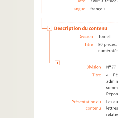
Date
XVIII
-XIX
siècl
477. Liasse
Langue
français
478. « Dictionnaire alphabétique des sciences
479. « Peyret-Lallier. Mémoire sur l'ancienne i
480-481. Recueil des œuvres du chanoine J.-M
Description du contenu
482. « Recueil de mandements, ordonnances, et
Division
Tome II
483. « Remarques ou notes manuscrites de M. Du
Titre
80 pièces,
numéroté
o
Division
N
77
Titre
« Pé
admin
somme
Répons
Présentation du
Les au
contenu
lettre
relativ