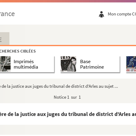
rance
Mon compte C
E
CHERCHES CIBLÉES
Imprimés
Base
multimédia
Patrimoine
de la justice aux juges du tribunal de district d'Arles au sujet ...
Notice
1 sur 1
 cadi Abou-Abd-Allah Mohammed. Manuscrit arabe
e de la justice aux juges du tribunal de district d'Arles au
d'Ahmed. Manuscrit arabe. Tome II. Le premi...
e
 passés devant m
Aulanier, notaire royal de ...