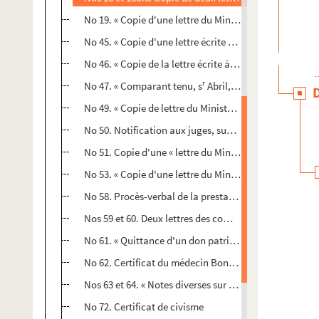
No 19. « Copie d'une lettre du Ministère de la justice à 
No 45. « Copie d'une lettre écrite par Mons. Roland, min
No 46. « Copie de la lettre écrite à Messieurs du dép
r
r
No 47. « Comparant tenu, s
Abril, juge, par le s
Mercie
No 49. « Copie de lettre du Ministère des contribution
No 50. Notification aux juges, suppléants, accusateur
No 51. Copie d'une « lettre du Ministère de l'intérieur 
No 53. « Copie d'une lettre du Ministère de l'intérieu
No 58. Procès-verbal de la prestation de serment des
Nos 59 et 60. Deux lettres des commissaires de l'asse
No 61. « Quittance d'un don patriotique »
No 62. Certificat du médecin Bonhomme, d'Avignon, dé
Nos 63 et 64. « Notes diverses sur les affaires d'Arles.
No 72. Certificat de civisme