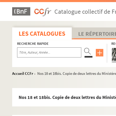
Catalogue collectif de F
LES CATALOGUES
LE RÉPERTOIR
RECHERCHE RAPIDE
RE
Accueil CCFr
Nos 18 et 18bis. Copie de deux lettres du Ministère 
>
426. Le Coran, manuscrit arabe
427. Traité des sommités de vérités philosophiques, par le
Nos 18 et 18bis. Copie de deux lettres du Ministèr
428. Traité de la fleur des vérités, par l'iman Mahmoud, fils 
429. « Rubrique, par ordre alphabétique, de différents actes
430. Musique. Pièces diverses