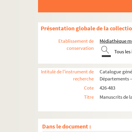
Présentation globale de la collecti
Etablissement de
Médiathèque mu
conservation
Tous les
Intitulé de l'instrument de
Catalogue génér
426. Le Coran, manuscrit arabe
recherche
Départements —
427. Traité des sommités de vérités philosoph
Cote
426-483
428. Traité de la fleur des vérités, par l'iman 
Titre
Manuscrits de l
429. « Rubrique, par ordre alphabétique, de dif
430. Musique. Pièces diverses
431. « Papiers et musique de Jean-Baptiste Va
Dans le document :
432. « Acis et Galatée. » — « Pastorale héroïque