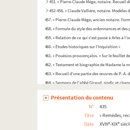
451. « Pierre-Claude Mège, notaire. Recueil d
452-456. « Claude Vallière, notaire. Modèles d
457. « Pierre-Claude Mège, ancien notaire. Formu
458. « Formule du style des ordonnances et des p
459. « Relation de ce qui s'est passé à Arles à l
460. « Études historiques sur l'Inquisition »
461. « Pouésios prouvençalos. » Sur le feuillet 
462. « Testament et biographie de Madame la mar
463. « Recueil d'une partie des œuvres de P.-A. d
464. « Sermons de l'abbé Giraud, sindic et chanoi
465. « Recueil de différents écrits de Michel de T
Présentation du contenu
466. « A Arles. — Compte bénefficiaire pour nobl
N°
435
te
467. « Livre de comptes de l'
Allège S
Anne
», la
Titre
« Remèdes, rece
468. « Status de la sainte église d'Arles. » Et au 
e
e
Date
XVIII
-XIX
siècl
469. « Novum pontificium Arelatense, auctore Pe