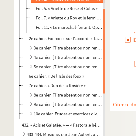
Fol. 5. « Ariette de Rose et Colas »
Fol. 7. « Ariette du Roy et le fermier »
Fol. 11. « Le maréchal-ferrant. Opéra comique par M. P
2e cahier. Exercices sur l'accord. « Table pour s'exercer su
3e cahier. [Titre absent ou non renseigné]
4e cahier. [Titre absent ou non renseigné]
5e cahier. [Titre absent ou non renseigné]
6e cahier. « De l'Isle des foux »
7e cahier. « Duo de la Rosière »
8e cahier. [Titre absent ou non renseigné]
Citer ce d
9e cahier. [Titre absent ou non renseigné]
10e cahier. Études et exercices divers. — Explications 
432. « Acis et Galatée. » — « Pastorale héroïque faite par M. 
433-434. Musique, par Jean Aubert, avocat. Deux volumes