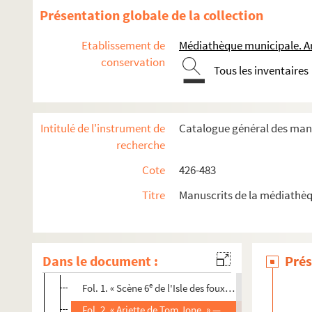
Présentation globale de la collection
Etablissement de
Médiathèque municipale. A
conservation
Tous les inventaires
Intitulé de l'instrument de
Catalogue général des manu
426. Le Coran, manuscrit arabe
recherche
427. Traité des sommités de vérités philosophiques, par le
Cote
426-483
428. Traité de la fleur des vérités, par l'iman Mahmoud, fils 
429. « Rubrique, par ordre alphabétique, de différents actes
Titre
Manuscrits de la médiathèq
430. Musique. Pièces diverses
431. « Papiers et musique de Jean-Baptiste Vallière, organist
Dans le document :
Prés
1er cahier. [Titre absent ou non renseigné]
e
Fol. 1. « Scène 6
de l'Isle des foux. Folette entre en c
Fol. 2. « Ariette de Tom Jone. » — « Chanson du sorci