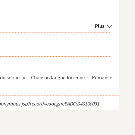
Plus
n du sorcier. » — Chanson languedocienne. — Romance.
ct_anonymous.jsp?record=eadcgm:EADC:D40160031