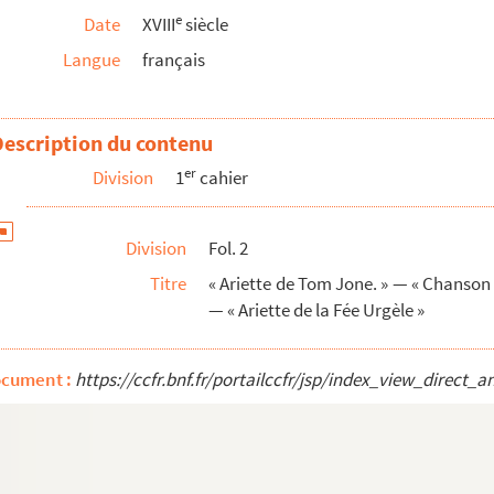
e
Date
XVIII
siècle
Langue
français
hilidor »
r l'accord parfait ou naturel, etc. »
Description du contenu
er
Division
1
cahier
Division
Fol. 2
Titre
« Ariette de Tom Jone. » — « Chanso
— « Ariette de la Fée Urgèle »
ocument :
https://ccfr.bnf.fr/portailccfr/jsp/index_view_dire
de la transformation des bémols, des dièses. — « Observat...
Campistron, mise en musique par M. de Lully...