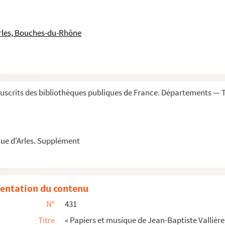
rles, Bouches-du-Rhône
scrits des bibliothèques publiques de France. Départements — 
 cadi Abou-Abd-Allah Mohammed. Manuscrit arabe
d'Ahmed. Manuscrit arabe. Tome II. Le premi...
e
 passés devant m
Aulanier, notaire royal de ...
ue d'Arles. Supplément
e de Saint-Trophime, d'Arles »
entation du contenu
N°
431
hantant et en sautant : « Malheur à qui soupire »
Titre
« Papiers et musique de Jean-Baptiste Vallière
er. » — Chanson languedocienne. — Romance. — « Ariette ...