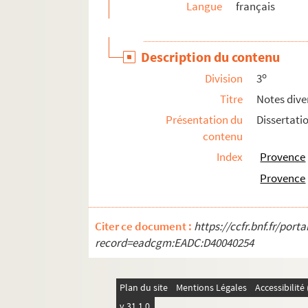
Langue
français
Ms 1334 (884). Al djâmi'ou lbahiyou lida'ouâti 
Ms 1335 (885). Faouâidou ouâfiyatoun fi halli lm
Description du contenu
Ms 1336 (886). Manuscrits en langue arabe
o
Division
3
Ms 1337 (887). Manuscrits en arabe
Titre
Notes dive
Ms 1337 bis (888). Fadzhâilou ramadzân
Présentation du
Dissertati
Ms 1338 (889). Traités en langue arabe
contenu
Ms 1339 (890). Charhoun 'ala qat'ri nnidài oua 
Index
Provence
Ms 1340 (1205). Kitâbou l bâri'y fi âhkâmi nno
Provence
Ms 1341 (1206). Pièces mystiques
Ms 1342 (1207). Fragment d'un dictionnaire arab
Citer ce document :
https://ccfr.bnf.fr/por
Ms 1343 (1208). Kitâbou moudjîbi nnidâi îla char
record=eadcgm:EADC:D40040254
Ms 1344 (1209). Recueil de manuscrits en la
Ms 1345 (1210). Alfathou lmoubînou licharhi l'a
Plan du site
Mentions Légales
Accessibilit
Ms 1346 (1211). Recueil de manuscrits en la
v 31.1.0