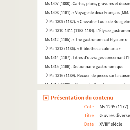
Ms 1307 (1000). Cartes, plans, gravures et dessin
Ms 1308 (1181). « Voyage de deux Français (MM. F
Ms 1309 (1182). « Chevalier Louis de Boisgelin
Ms 1310-1311 (1183-1184). L'Élysée gastrono
Ms 1312 (1185). « The gastronomical Elysium of 
Ms 1313 (1186). « Bibliotheca culinaria »
Ms 1314 (1187). Titres d'ouvrages concernant l'h
Ms 1315 (1188). Dictionnaire gastronomique
Ms 1316 (1189). Recueil de pièces sur la cuisi
Ms 1317 (1190). « Des médailles et monnaies ta
Ms 1318-1329 (1191-1202). Carnets de voyage d
Présentation du contenu
Ms 1330 (1203). Histoire du régiment « le Royal 
Cote
Ms 1295 (1177)
Ms 1331 (1204). Lettres relatives à l'établissem
Titre
Œuvres diverse
Ms 1332 (882). L'Alfiya d'Ibn Malek
e
Date
XVIII
siècle
Ms 1333 (883). Commentaire du Dalail al Khai