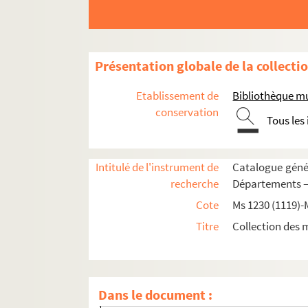
Ms 1274 (1156). « Délibérations secrètes du Pa
Ms 1275 (1157). « Abrégé des délibérations du Pa
Ms 1276 (1158). « Lettres écrites par M. le pré
Présentation globale de la collecti
Ms 1277 (1159). « Procédure contre le présid
Etablissement de
Bibliothèque m
Ms 1278 (1160). « Journal ou recueil historique d
conservation
Tous les
Ms 1279 (1161). Recueil de pièces sur la Prov
Ms 1280 (1162). Recueil de pièces sur la Prov
Intitulé de l'instrument de
Catalogue génér
Ms 1281 (1163). Recueil de pièces
recherche
Départements —
Ms 1282 (1164). « Bibliothèque provençale »
Cote
Ms 1230 (1119)-
Ms 1283 (1165). Recueil de pièces sur la Prov
Titre
Collection des 
Ms 1284 (1166). Recueil de pièces ecclésiastique
Fol. 1. « Brevis et vera relatio visitationis 
Fol. 21. Pièces imprimées et manuscrites sur 
Dans le document :
Fol. 59. Lettre du Roi ordonnant qu'on étab