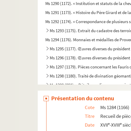
Ms 1290 (1172). « Institution et statuts de la che
Ms 1291 (1173). « Histoire du Père Girard et de l
Ms 1292 (1174). « Correspondance de plusieurs
Ms 1293 (1175). Extrait du cadastre des terroi
Ms 1294 (1176). Monnaies et médailles de Prov
Ms 1295 (1177). Œuvres diverses du président
Ms 1296 (1178). Œuvres diverses du président 
Ms 1297 (1179). Pièces concernant les Fauris
Ms 1298 (1180). Traité de divination géoman
Ms 1299 (991). « Détails sur diverses conspirat
Ms 1300 (993). « Mélanges sur Malte, Rhodes et
Présentation du contenu
Ms 1301 (994). Recueil d'épitaphes de membre
Cote
Ms 1284 (1166)
Ms 1302 (995). Sceaux, médailles et monnaies de
Titre
Recueil de pièc
Ms 1303 (996). « Catalogus monetarum et numis
e
e
Date
XVII
-XVIII
sièc
Ms 1304 (997). Notices bibliographiques sur 