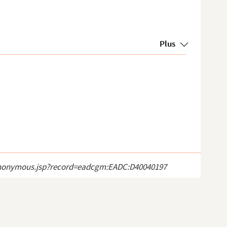
Plus
ct_anonymous.jsp?record=eadcgm:EADC:D40040197