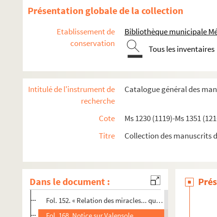
Ms 1278 (1160). « Journal ou recueil historique de tout ce qui 
Présentation globale de la collection
Ms 1279 (1161). Recueil de pièces sur la Provence
Etablissement de
Bibliothèque municipale M
Ms 1280 (1162). Recueil de pièces sur la Provence
conservation
Ms 1281 (1163). Recueil de pièces
Tous les inventaires
Ms 1282 (1164). « Bibliothèque provençale »
Ms 1283 (1165). Recueil de pièces sur la Provence
Intitulé de l'instrument de
Catalogue général des manu
Fol. 1. Notes bibliographiques autographes de l'abbé Dubr
recherche
Fol. 21. « Sur les J... (Juifs) »
Cote
Ms 1230 (1119)-Ms 1351 (121
Fol. 23. « Manuscripta Provinciam spectantia et alia qu
Titre
Collection des manuscrits d
Fol. 46. « Paroisse Sainte-Madeleine d'Aix »
Fol. 52. « Extrait d'un livre intitulé :
Le Réveil de Chyndon
Fol. 54. « Bibliothèque provençale »
Dans le document :
Prés
Fol. 142 vo. « Mémoires pris d'ailleurs que du Père Lelong 
Fol. 152. « Relation des miracles... que Dieu a opérés à la
Fol. 168. Notice sur Valensole