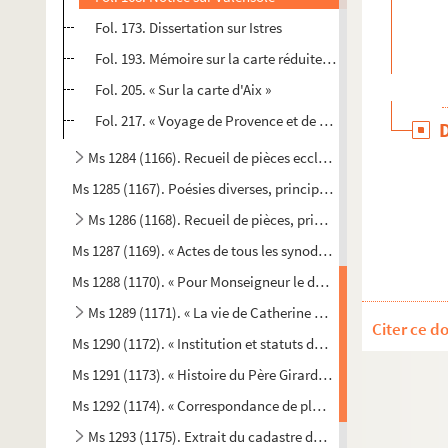
Fol. 173. Dissertation sur Istres
Fol. 193. Mémoire sur la carte réduite de Provence
Fol. 205. « Sur la carte d'Aix »
Fol. 217. « Voyage de Provence et de Languedoc fait en l
Ms 1284 (1166). Recueil de pièces ecclésiastiques
Ms 1285 (1167). Poésies diverses, principalement en français 
Ms 1286 (1168). Recueil de pièces, principalement relatives
Ms 1287 (1169). « Actes de tous les synodes nationaux, tenus 
Ms 1288 (1170). « Pour Monseigneur le duc de Guise, ode »
Ms 1289 (1171). « La vie de Catherine Tempier, ditte Argentine
Citer ce d
Ms 1290 (1172). « Institution et statuts de la chevalerie de l'U
Ms 1291 (1173). « Histoire du Père Girard et de la Cadière, tir
Ms 1292 (1174). « Correspondance de plusieurs savants avec
Ms 1293 (1175). Extrait du cadastre des terroirs de Simiane