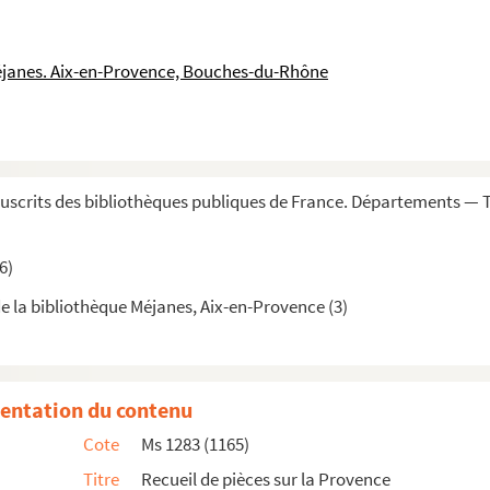
a été fait pour la deffence des avocats postulans au ...
éjanes. Aix-en-Provence, Bouches-du-Rhône
scrits des bibliothèques publiques de France. Départements — 
euil. « Ouvrages principaux concernant l'histoire d...
6)
aedam »
e la bibliothèque Méjanes, Aix-en-Provence (3)
ax.
»
entation du contenu
»
Cote
Ms 1283 (1165)
 Sainte-Chapelle Notre-Dame de Lure..., par M. l'ab...
Titre
Recueil de pièces sur la Provence