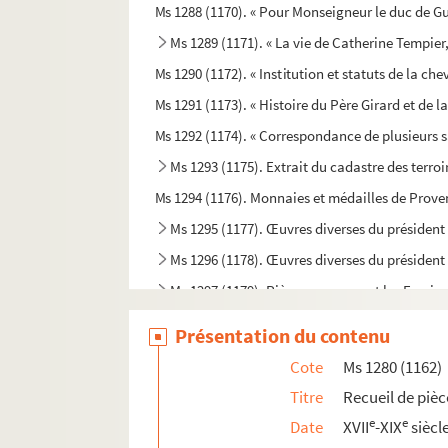
Ms 1288 (1170). « Pour Monseigneur le duc de Gu
Ms 1289 (1171). « La vie de Catherine Tempier, 
Ms 1290 (1172). « Institution et statuts de la che
Ms 1291 (1173). « Histoire du Père Girard et de l
Ms 1292 (1174). « Correspondance de plusieurs
Ms 1293 (1175). Extrait du cadastre des terroi
Ms 1294 (1176). Monnaies et médailles de Prov
Ms 1295 (1177). Œuvres diverses du président
Ms 1296 (1178). Œuvres diverses du président 
Ms 1297 (1179). Pièces concernant les Fauris
Ms 1298 (1180). Traité de divination géoman
Présentation du contenu
Ms 1299 (991). « Détails sur diverses conspirat
Cote
Ms 1280 (1162)
Ms 1300 (993). « Mélanges sur Malte, Rhodes et
Titre
Recueil de pièc
Ms 1301 (994). Recueil d'épitaphes de membre
e
e
Date
XVII
-XIX
siècl
Ms 1302 (995). Sceaux, médailles et monnaies de