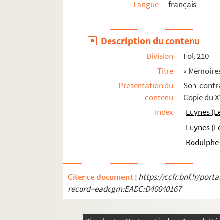
Langue
français
Ms 1303 (996). « Catalogus monetarum et numis
Ms 1304 (997). Notices bibliographiques sur 
Description du contenu
Ms 1305 (998). « Bibliothèque de Malte »
Division
Fol. 210
Ms 1306 (999). Notices biographiques et bibl
Titre
« Mémoires
Ms 1307 (1000). Cartes, plans, gravures et dessin
Présentation du
Son contr
Ms 1308 (1181). « Voyage de deux Français (MM. F
contenu
Copie du XV
Ms 1309 (1182). « Chevalier Louis de Boisgelin
Index
Luynes (L
Ms 1310-1311 (1183-1184). L'Élysée gastrono
Luynes (L
Ms 1312 (1185). « The gastronomical Elysium of 
Rodulphe 
Ms 1313 (1186). « Bibliotheca culinaria »
Ms 1314 (1187). Titres d'ouvrages concernant l'h
Citer ce document :
https://ccfr.bnf.fr/por
Ms 1315 (1188). Dictionnaire gastronomique
record=eadcgm:EADC:D40040167
Ms 1316 (1189). Recueil de pièces sur la cuisi
Ms 1317 (1190). « Des médailles et monnaies ta