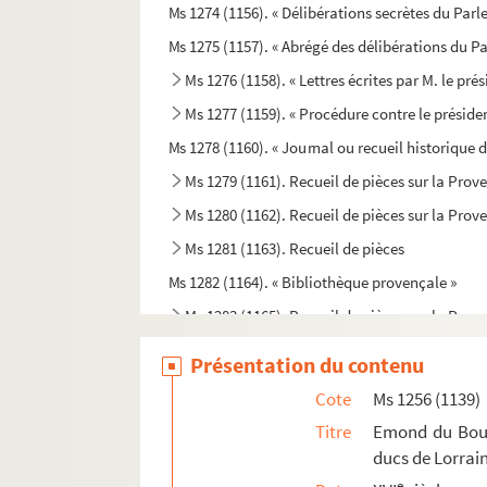
Ms 1274 (1156). « Délibérations secrètes du Pa
Ms 1275 (1157). « Abrégé des délibérations du Pa
Ms 1276 (1158). « Lettres écrites par M. le pré
Ms 1277 (1159). « Procédure contre le présid
Ms 1278 (1160). « Journal ou recueil historique d
Ms 1279 (1161). Recueil de pièces sur la Prov
Ms 1280 (1162). Recueil de pièces sur la Prov
Ms 1281 (1163). Recueil de pièces
Ms 1282 (1164). « Bibliothèque provençale »
Ms 1283 (1165). Recueil de pièces sur la Prov
Ms 1284 (1166). Recueil de pièces ecclésiasti
Présentation du contenu
Ms 1285 (1167). Poésies diverses, principalemen
Cote
Ms 1256 (1139)
Ms 1286 (1168). Recueil de pièces, principale
Titre
Emond du Boull
Ms 1287 (1169). « Actes de tous les synodes nati
ducs de Lorrai
Ms 1288 (1170). « Pour Monseigneur le duc de Gu
e