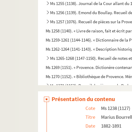
Ms 1255 (1138). Journal de la Cour allant du 
Ms 1256 (1139). Emond du Boullay. Recueil de
Ms 1257 (1076). Recueil de pièces sur la Prov
Ms 1258 (1140). « Livre de raison, fait et écrit p
Ms 1259-1261 (1144-1146). « Dictionnaire de la 
Ms 1262-1264 (1141-1143). « Description histori
Ms 1265-1268 (1147-1150). Recueil de notes e
Ms 1269 (1151). « Provence. Dictionère contenant 
Ms 1270 (1152). « Bibliothèque de Provence. Mém
Ms 1271 (1153). Recueil de pièces sur le Par
o
Ms 1272 (1154). Tables du Cérémonial (n
957)
Présentation du contenu
Ms 1273 (1155). Recueil de pièces sur le Parl
Cote
Ms 1238 (1127)
Ms 1274 (1156). « Délibérations secrètes du Pa
Titre
Marius Bourrell
Ms 1275 (1157). « Abrégé des délibérations du Pa
Date
1882-1891
Ms 1276 (1158). « Lettres écrites par M. le pré