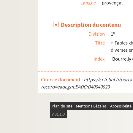
Langue
provençal
Ms 1277 (1159). « Procédure contre le présid
Ms 1278 (1160). « Journal ou recueil historique d
Description du contenu
Ms 1279 (1161). Recueil de pièces sur la Prov
o
Division
1
Ms 1280 (1162). Recueil de pièces sur la Prov
Titre
« Fables d
Ms 1281 (1163). Recueil de pièces
diverses e
Ms 1282 (1164). « Bibliothèque provençale »
Index
Bourrelly 
Ms 1283 (1165). Recueil de pièces sur la Prov
Ms 1284 (1166). Recueil de pièces ecclésiasti
Citer ce document :
https://ccfr.bnf.fr/por
Ms 1285 (1167). Poésies diverses, principalemen
record=eadcgm:EADC:D40040029
Ms 1286 (1168). Recueil de pièces, principale
Ms 1287 (1169). « Actes de tous les synodes nati
Plan du site
Mentions Légales
Accessibilit
Ms 1288 (1170). « Pour Monseigneur le duc de Gu
v 31.1.0
Ms 1289 (1171). « La vie de Catherine Tempier, 
Ms 1290 (1172). « Institution et statuts de la che