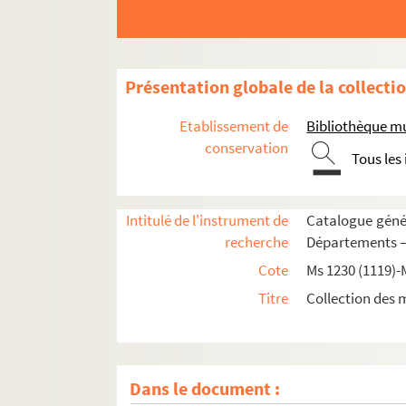
Présentation globale de la collecti
Etablissement de
Bibliothèque m
conservation
Tous les
Ms 1230 (1119). Recueil
Intitulé de l'instrument de
Catalogue génér
Ms 1231 (1120). Marius Bourrelly. Recueil de 
recherche
Départements —
Ms 1232 (1121). Marius Bourrelly. Recueil de 
Cote
Ms 1230 (1119)-
Ms 1233 (1122). Marius Bourrelly. « Lei Bagass
Titre
Collection des 
Ms 1234 (1123). Marius Bourrelly. « La vido d'u
Ms 1235 (1124). Marius Bourrelly. « Lei Cascav
Ms 1236 (1125). Marius Bourrelly. « Un barriéu d'
Dans le document :
Ms 1237 (1126). Marius Bourrelly. « Lou rèst d'a