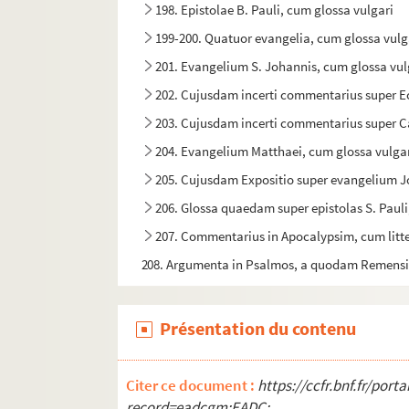
198. Epistolae B. Pauli, cum glossa vulgari
199-200. Quatuor evangelia, cum glossa vulg
201. Evangelium S. Johannis, cum glossa vul
202. Cujusdam incerti commentarius super E
203. Cujusdam incerti commentarius super C
204. Evangelium Matthaei, cum glossa vulga
205. Cujusdam Expositio super evangelium 
206. Glossa quaedam super epistolas S. Pauli
207. Commentarius in Apocalypsim, cum litt
208. Argumenta in Psalmos, a quodam Remensi
209. Exercices spirituels sur le Psautier
210. Guillelmi Durandi Rationale divinorum 
Présentation du contenu
211. Guillelmi Durandi Rationale divinorum off
212. Bernardi de Parentinis tractatus super 
Citer ce document :
https://ccfr.bnf.fr/por
record=eadcgm:EADC:
213. Sacramentarium vetustissimum, ad usu