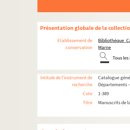
163. Cujusdam incerti commentarius in sacra 
164. Hugonis de Sancto Charo Expositio in q
165. Hugonis de Sancto Charo Expositio in Pr
Présentation globale de la collecti
166. Hugonis de Sancto Charo Postillae in lib
Etablissement de
Bibliothèque C
167. Hugonis de Sancto Charo commentarius 
conservation
Marne
168. Johannis Gallensis Collationes in evan
Tous les
169. Ludolphi Carthusiensis expositio in Psa
170. Durandi de Sancto Purciano Lectura sup
Intitulé de l'instrument de
Catalogue génér
171-177. Nicolai de Lyra Postillae super tota
recherche
Départements — 
178-180. Nicolai de Lyra Postillae super tot
Cote
1-389
181. Nicolai de Lyra Postillae in quosdam lib
Titre
Manuscrits de l
182. Nicolai de Lyra Postillae super libros P
183. Nicolai de Lyra Postillae super evangel
184. Francisci de Abbate, Astensis, Postillae