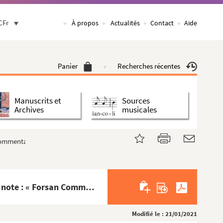
CFr
À propos
Actualités
Contact
Aide
Panier
Recherches récentes
Manuscrits et
Sources
Archives
musicales
Commentarius iste est Claudii Taurinensis »
Commentaire sur les Épîtres de S. Paul, sur le premier feuillet duquel dom Anselme Le Michel a écrit cette note : « Forsan Commentarius iste est Claudii Taurinensis »
Modifié le : 21/01/2021