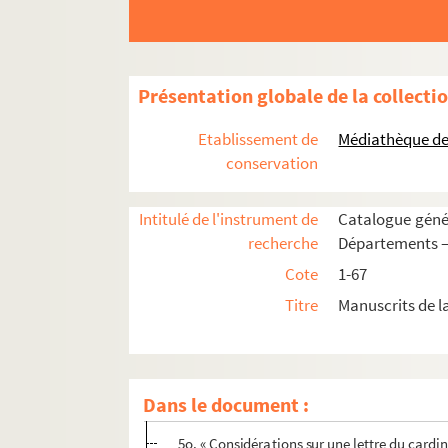
23. Guillaume de Thignonville. « Les dits morau
24. « Tractatus de sacramento poenitentiae »
25-28. « Histoire de France, par M. de Varillas.
Présentation globale de la collecti
29. « L'honnête Languedocienne ou le tableau d
30. « Le serin et le rossignol, fable par B. Vigaros
Etablissement de
Médiathèque de l
31. « Question sur le chevalier de Vendosme »
conservation
32. « Tractatus theologicus de incarnatione Verb
Intitulé de l'instrument de
Catalogue génér
33. « La vie des premiers prétendus réformateu
recherche
Départements —
34. « Lettres touchant l'administration du sac
Cote
1-67
35. Recueil factice de pièces imprimées et manusc
Titre
Manuscrits de l
2o. « Extrait des registres du greffe de l'of
3o. « Ordonnance du cardinal de Retz, datée 
3o.
bis
. Arrêt du parlement de Paris, en dat
Dans le document :
4o. « Lettre en latin du cardinal de Retz au
5o. « Considérations sur une lettre du cardin