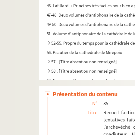
46. Lafillard. « Principes très faciles pour bie
47-48. Deux volumes d'antiphonaire de la cathé
49-50. Deux volumes d'antiphonaire de la cathé
51. Volume d'antiphonaire de la cathédrale de 
52-55. Propre du temps pour la cathédrale de M
56. Psautier de la cathédrale de Mirepoix
57.. [Titre absent ou non renseigné]
58.. [Titre absent ou non renseigné]
59. Géronimo. Drame en trois actes et en vers, jou
60. Bossa. Abrégé d'un traité d'arithmétique
Présentation du contenu
61. « Decimus codex. Cursus philosophici sub d
N°
35
62. « Decimus sextus codex. De metaphysica.
Titre
Recueil facti
63. « Cours de droit canon sous M. Fossa, à Pe
tentatives fai
l'archevêché 
64. « Cours de droit françois sous M. Balansa
coadjuteur. 1