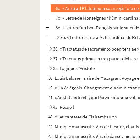
6o. « Aristi ad Philotimum suum epistola de h
7o. « Lettre de Monseigneur l'Émin. cardinal
8o. « Lettre d'un bon François sur le sujet de
9o. « Lettre escrite à M. le cardinal de Ret
36. « Tractatus de sacramento poenitentiae »
37. « Tractatus primus in tres partes divisus »
38. Logique d'Aristote
39. Louis Lafosse, maire de Mazagran. Voyage 
40. « Un Ariégeois. Changement d'administration
41. « Aristotelis libelli, qui Parva naturalia vul
42. Recueil
43. « Les cantates de Clairambault »
44. Musique manuscrite. Airs de théâtre, chants
45. Musique manuscrite. Airs de danse : menuet