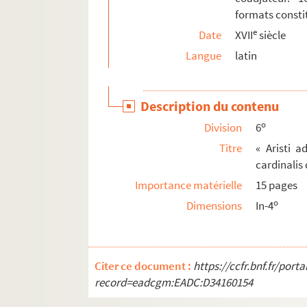
65. Cours de théologie dogmatique, professé, e
formats consti
66. Cours de droit canonique et de théologie m
e
Date
XVII
siècle
67. Recueil de pièces manuscrites et d'un fas
Langue
latin
Description du contenu
o
Division
6
Titre
« Aristi 
cardinalis d
Importance matérielle
15 pages
o
Dimensions
In-4
Citer ce document :
https://ccfr.bnf.fr/por
record=eadcgm:EADC:D34160154