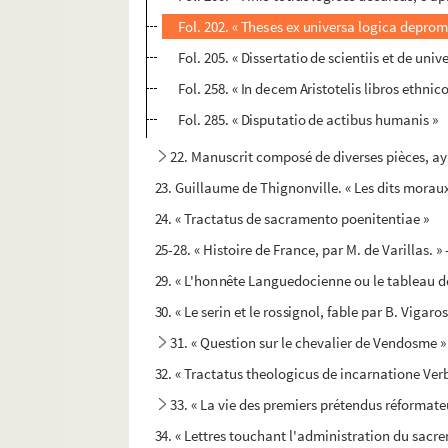
Fol. 202. « Theses ex universa logica depro
Fol. 205. « Dissertatio de scientiis et de uni
Fol. 258. « In decem Aristotelis libros eth
Fol. 285. « Disputatio de actibus humanis »
22. Manuscrit composé de diverses pièces, a
23. Guillaume de Thignonville. « Les dits morau
24. « Tractatus de sacramento poenitentiae »
25-28. « Histoire de France, par M. de Varillas.
29. « L'honnête Languedocienne ou le tableau d
30. « Le serin et le rossignol, fable par B. Vigaros
31. « Question sur le chevalier de Vendosme »
32. « Tractatus theologicus de incarnatione Verb
33. « La vie des premiers prétendus réformateu
34. « Lettres touchant l'administration du sac