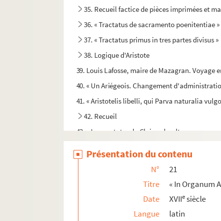
35. Recueil factice de pièces imprimées et man
36. « Tractatus de sacramento poenitentiae »
37. « Tractatus primus in tres partes divisus »
38. Logique d'Aristote
39. Louis Lafosse, maire de Mazagran. Voyage 
40. « Un Ariégeois. Changement d'administration
41. « Aristotelis libelli, qui Parva naturalia vul
42. Recueil
43. « Les cantates de Clairambault »
44. Musique manuscrite. Airs de théâtre, chants
Présentation du contenu
45. Musique manuscrite. Airs de danse : menuet
N°
21
46. Lafillard. « Principes très faciles pour bie
Titre
« In Organum A
47-48. Deux volumes d'antiphonaire de la cathé
e
Date
XVII
siècle
49-50. Deux volumes d'antiphonaire de la cathé
Langue
latin