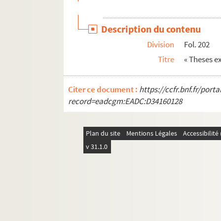
51. Volume d'antiphonaire de la cathédrale de 
52-55. Propre du temps pour la cathédrale de M
Description du contenu
56. Psautier de la cathédrale de Mirepoix
Division
Fol. 202
57.. [Titre absent ou non renseigné]
Titre
« Theses e
58.. [Titre absent ou non renseigné]
59. Géronimo. Drame en trois actes et en vers, jou
Citer ce document :
https://ccfr.bnf.fr/por
60. Bossa. Abrégé d'un traité d'arithmétique
record=eadcgm:EADC:D34160128
61. « Decimus codex. Cursus philosophici sub d
62. « Decimus sextus codex. De metaphysica.
Plan du site
Mentions Légales
Accessibilit
63. « Cours de droit canon sous M. Fossa, à Pe
v 31.1.0
64. « Cours de droit françois sous M. Balansa
65. Cours de théologie dogmatique, professé, e
66. Cours de droit canonique et de théologie m
67. Recueil de pièces manuscrites et d'un fas