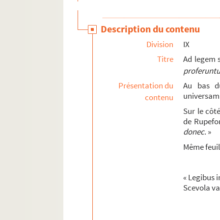
30. « Le serin et le rossignol, fable par B. Vigaros
31. « Question sur le chevalier de Vendosme »
Description du contenu
32. « Tractatus theologicus de incarnatione Verb
Division
IX
33. « La vie des premiers prétendus réformateu
Titre
Ad legem 
34. « Lettres touchant l'administration du sac
proferunt
35. Recueil factice de pièces imprimées et man
Présentation du
Au bas du
36. « Tractatus de sacramento poenitentiae »
universam.
contenu
37. « Tractatus primus in tres partes divisus »
Sur le côt
de Rupefor
38. Logique d'Aristote
donec
. »
39. Louis Lafosse, maire de Mazagran. Voyage 
Même feuill
40. « Un Ariégeois. Changement d'administration
41. « Aristotelis libelli, qui Parva naturalia vul
« Legibus i
42. Recueil
Scevola va
43. « Les cantates de Clairambault »
44. Musique manuscrite. Airs de théâtre, chants