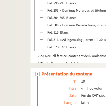
Fol. 296-297. Blancs
Fol. 298. « Dominus Molardus ad titulum
Fol. 304-305. Blancs
Fol. 306. « Dominus Benedictinus, in su
Fol. 315. Blanc
Fol. 316. « Ad legem singularem :
C. de s
Fol. 320-322. Blancs
20. Recueil factice, contenant deux oraisons
21. « In Organum Aristotelis commentaria »
22. Manuscrit composé de diverses pièces, a
Présentation du contenu
23. Guillaume de Thignonville. « Les dits morau
N°
19
24. « Tractatus de sacramento poenitentiae »
Titre
« In hoc volum
25-28. « Histoire de France, par M. de Varillas.
e
Date
Fin du XVI
sièc
29. « L'honnête Languedocienne ou le tableau d
Langue
latin