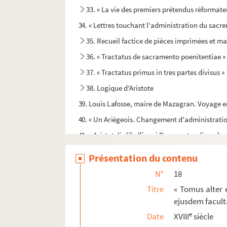
33. « La vie des premiers prétendus réformateu
34. « Lettres touchant l'administration du sac
35. Recueil factice de pièces imprimées et man
36. « Tractatus de sacramento poenitentiae »
37. « Tractatus primus in tres partes divisus »
38. Logique d'Aristote
39. Louis Lafosse, maire de Mazagran. Voyage 
40. « Un Ariégeois. Changement d'administration
41. « Aristotelis libelli, qui Parva naturalia vul
42. Recueil
Présentation du contenu
43. « Les cantates de Clairambault »
N°
18
44. Musique manuscrite. Airs de théâtre, chants
Titre
« Tomus alter 
45. Musique manuscrite. Airs de danse : menuet
ejusdem faculta
46. Lafillard. « Principes très faciles pour bie
e
Date
XVIII
siècle