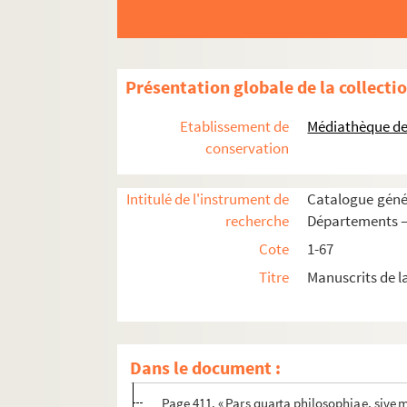
9. Pensées diverses sur la religion. Tome I.
10. « Mémoire historique contenant la généalo
11. « Recueil de notes et réflexions sur une f
Présentation globale de la collecti
12. « Tractatus sacrae theologiae. De sacrament
13.. [Titre absent ou non renseigné]
Etablissement de
Médiathèque de l
14. « Aristotelis de natura aut rerum principiis 
conservation
15. Recueil de théologie morale
Intitulé de l'instrument de
Catalogue génér
16. « Tractatus theologicus de gratia, sub mode
recherche
Départements —
17. « Cursus philosophicus »
Cote
1-67
18. « Tomus alter et ultimus philosophiae a Patr
Titre
Manuscrits de l
Page 1. « Pars prima physices specialis ; pa
Page 234. « Pars tertia physices, de corporib
Page 325. « Pars prima metaphysices, sive o
Dans le document :
Page 354. « Pars secunda metaphysices, si
Page 411. « Pars quarta philosophiae, sive m