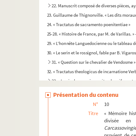
22. Manuscrit composé de diverses pièces, a
23. Guillaume de Thignonville. « Les dits morau
24. « Tractatus de sacramento poenitentiae »
25-28. « Histoire de France, par M. de Varillas.
29. « L'honnête Languedocienne ou le tableau d
30. « Le serin et le rossignol, fable par B. Vigaros
31. « Question sur le chevalier de Vendosme »
32. « Tractatus theologicus de incarnatione Verb
33. « La vie des premiers prétendus réformateu
34. « Lettres touchant l'administration du sac
Présentation du contenu
35. Recueil factice de pièces imprimées et man
N°
10
36. « Tractatus de sacramento poenitentiae »
Titre
« Mémoire his
37. « Tractatus primus in tres partes divisus »
divisée en
Carcassovingi
38. Logique d'Aristote
provient de ce