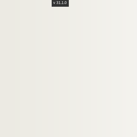
v 31.1.0
59. Géronimo. Drame en trois actes et en vers, jou
60. Bossa. Abrégé d'un traité d'arithmétique
61. « Decimus codex. Cursus philosophici sub d
62. « Decimus sextus codex. De metaphysica.
63. « Cours de droit canon sous M. Fossa, à Pe
64. « Cours de droit françois sous M. Balansa
65. Cours de théologie dogmatique, professé, e
66. Cours de droit canonique et de théologie m
67. Recueil de pièces manuscrites et d'un fas