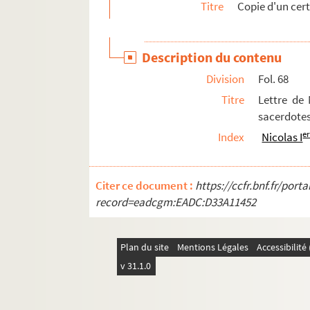
Titre
Copie d'un cert
Description du contenu
Division
Fol. 68
Titre
Lettre de 
sacerdotes
e
Index
Nicolas I
Citer ce document :
https://ccfr.bnf.fr/por
record=eadcgm:EADC:D33A11452
Plan du site
Mentions Légales
Accessibilit
v 31.1.0