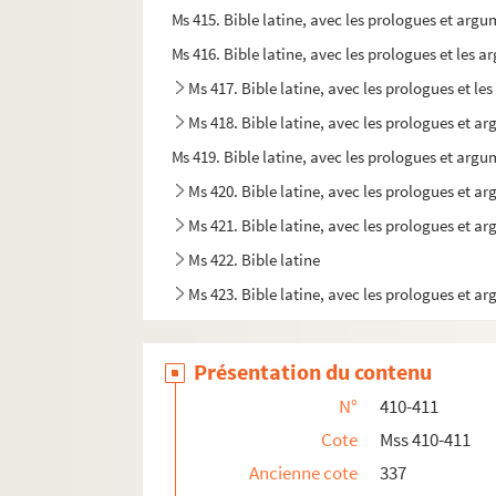
Ms 415. Bible latine, avec les prologues et argu
Ms 416. Bible latine, avec les prologues et les 
Ms 417. Bible latine, avec les prologues et l
Ms 418. Bible latine, avec les prologues et a
Ms 419. Bible latine, avec les prologues et argu
Ms 420. Bible latine, avec les prologues et a
Ms 421. Bible latine, avec les prologues et a
Ms 422. Bible latine
Ms 423. Bible latine, avec les prologues et a
Ms 424. Bible latine, avec les prologues et a
Ms 425. Biblia Vetus Latina : Psalmi
Présentation du contenu
Ms 426. Aurelius Augustinus Hipponensis, Enna
N°
410-411
Ms 427. Psautier d'origine indéterminée
Cote
Mss 410-411
Ms 428. Psautier, à l'usage de Rome
Ancienne cote
337