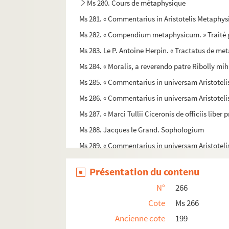
Ms 280. Cours de métaphysique
Ms 281. « Commentarius in Aristotelis Metaphy
Ms 282. « Compendium metaphysicum. » Traité 
Ms 283. Le P. Antoine Herpin. « Tractatus de meta
Ms 284. « Moralis, a reverendo patre Ribolly mi
Ms 285. « Commentarius in universam Aristotel
Ms 286. « Commentarius in universam Aristotel
Ms 287. « Marci Tullii Ciceronis de officiis libe
Ms 288. Jacques le Grand. Sophologium
Ms 289. « Commentarius in universam Aristoteli
Ms 290. « Instructiones philosophiae, in regia 
Présentation du contenu
Ms 291. Cours de physique, en latin
N°
266
Ms 292. Cours de philosophie, y compris la physi
Cote
Ms 266
Mss 293-294. Philosophie, tome II, ou Physique, 
Ancienne cote
199
Ms 295. « Philosophiae pars quarta, quae est de