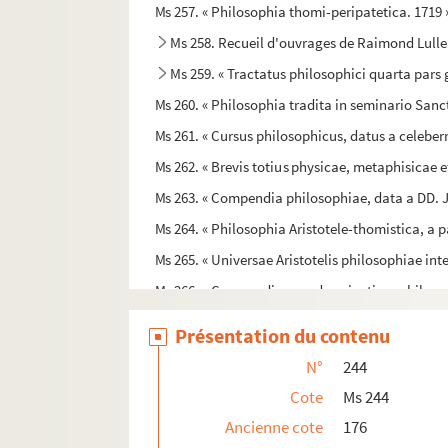
Ms 257. « Philosophia thomi-peripatetica. 1719 
Ms 258. Recueil d'ouvrages de Raimond Lulle
Ms 259. « Tractatus philosophici quarta pars
Ms 260. « Philosophia tradita in seminario Sanc
Ms 261. « Cursus philosophicus, datus a celeber
Ms 262. « Brevis totius physicae, metaphisicae e
Ms 263. « Compendia philosophiae, data a DD. J
Ms 264. « Philosophia Aristotele-thomistica, a 
Ms 265. « Universae Aristotelis philosophiae int
Ms 266. « Compendiosae ad sapientiam philosop
Mss 267-268. Cours de philosophie, ou « Rudim
Présentation du contenu
Mss 267-268 bis. « Terminorum divisiones. » Man
N°
244
Ms 269. « Institutiones ad logicam seu breves 
Cote
Ms 244
Mss 270-271. Dulaurier
Ancienne cote
176
Ms 272. « Cursus veteris et novae philosophiae, 