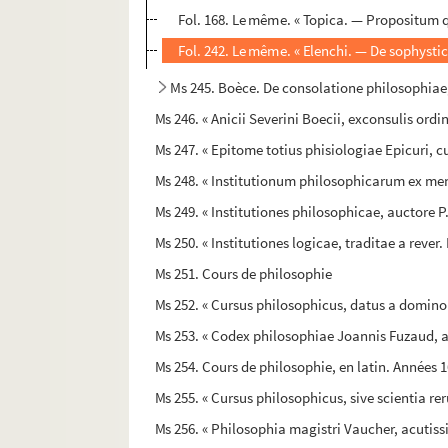
Fol. 168. Le même. « Topica. — Propositum q
Fol. 242. Le même. « Elenchi. — De sophystici
Ms 245. Boèce. De consolatione philosophiae, 
Ms 246. « Anicii Severini Boecii, exconsulis ordin
Ms 247. « Epitome totius phisiologiae Epicuri,
Ms 248. « Institutionum philosophicarum ex ment
Ms 249. « Institutiones philosophicae, auctore P
Ms 250. « Institutiones logicae, traditae a rever
Ms 251. Cours de philosophie
Ms 252. « Cursus philosophicus, datus a domin
Ms 253. « Codex philosophiae Joannis Fuzaud, an
Ms 254. Cours de philosophie, en latin. Années 
Ms 255. « Cursus philosophicus, sive scientia r
Ms 256. « Philosophia magistri Vaucher, acutis