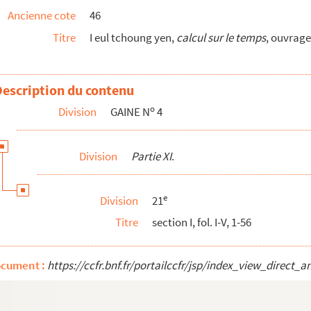
Ancienne cote
46
Titre
I eul tchoung yen,
calcul sur le temps
, ouvrage
exions pour un temps d'épreuves, par le Père F...
Description du contenu
ie des saints »
o
Division
GAINE N
4
Division
Partie XI
.
ges divers
e
Division
21
 Saint Jean Chrysostome
Titre
section I, fol. I-V, 1-56
dine, outre un imprimé (ouvrage de piété), un r...
ocument :
https://ccfr.bnf.fr/portailccfr/jsp/index_view_dire
i »