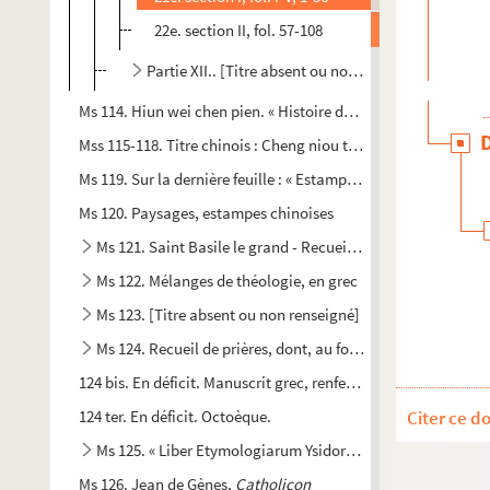
22e. section II, fol. 57-108
Partie XII.. [Titre absent ou non renseigné]
Ms 114. Hiun wei chen pien. « Histoire de Tobie, avec des réfl
Mss 115-118. Titre chinois : Cheng niou tou i. Sur la gaine : « V
Ms 119. Sur la dernière feuille : « Estampes chinoises »
Ms 120. Paysages, estampes chinoises
Ms 121. Saint Basile le grand - Recueil d'homélies et ouvra
Ms 122. Mélanges de théologie, en grec
Ms 123. [Titre absent ou non renseigné]
Ms 124. Recueil de prières, dont, au fol. 54, la liturgie de
124 bis. En déficit. Manuscrit grec, renfermant, suivant Delan
124 ter. En déficit. Octoèque.
Citer ce d
Ms 125. « Liber Etymologiarum Ysidori, Hispalensis episcop
Ms 126. Jean de Gènes,
Catholicon