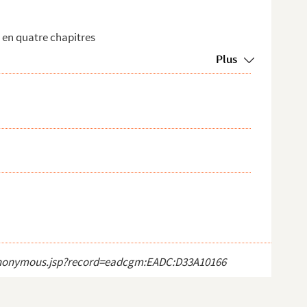
 en quatre chapitres
Plus
ct_anonymous.jsp?record=eadcgm:EADC:D33A10166