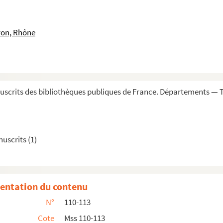
yon, Rhône
différent de celui qui forme le manuscrit 104-105...
e Dieu, en deux volumes
(chang
et
hia)
scrits des bibliothèques publiques de France. Départements — To
en quatre chapitres
uscrits (1)
entation du contenu
N°
110-113
Cote
Mss 110-113