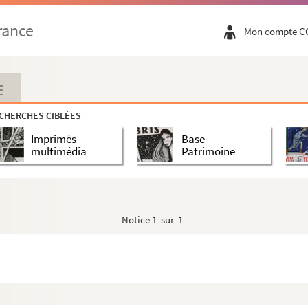
rance
Mon compte C
scours de Tseng », fol. 1-20
 Adam Schall
E
CHERCHES CIBLÉES
 géométriques
Imprimés
Base
multimédia
Patrimoine
vrages de mathématiques
thode pour mesurer la hauteur du soleil
lumes dans le
tao
Notice
1 sur 1
« Tables pour les réfractions en chinois, im...
ouang i.