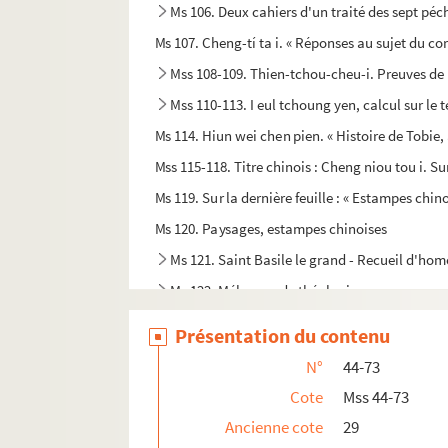
Ms 106. Deux cahiers d'un traité des sept péch
Ms 107. Cheng-tí ta i. « Réponses au sujet du cor
Mss 108-109. Thien-tchou-cheu-i. Preuves de
Mss 110-113. I eul tchoung yen, calcul sur le
Ms 114. Hiun wei chen pien. « Histoire de Tobie,
Mss 115-118. Titre chinois : Cheng niou tou i. Sur
Ms 119. Sur la dernière feuille : « Estampes chino
Ms 120. Paysages, estampes chinoises
Ms 121. Saint Basile le grand - Recueil d'hom
Ms 122. Mélanges de théologie, en grec
Ms 123. [Titre absent ou non renseigné]
Présentation du contenu
Ms 124. Recueil de prières, dont, au fol. 54, 
N°
44-73
124 bis. En déficit. Manuscrit grec, renfermant,
Cote
Mss 44-73
124 ter. En déficit. Octoèque.
Ancienne cote
29
Ms 125. « Liber Etymologiarum Ysidori, Hispal