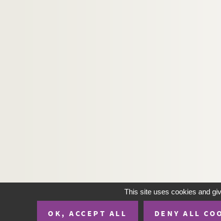
Ms 215. Jacques de Voragine. Legenda aurea
Ms 216. Jacques de Voragine, Légende dorée. 17
Ms 217. Jacques de Voragine, Légende dorée
Ms 218. « Descrittione delli miracoli e vita del g
Ms 219. Vie de S. Bernard
Ms 220. Le P. Nicolas Bailly, Jésuite. « Vita patr
Ms 221. « De vita patris Petri Cotoni, e Societ
Ms 222. « Dithys Cretensis, de bello Trojano. » D
Ms 223. I. Alain de Lille. De planctu nature
Ms 224. « Trajani Boccalini in P. C. Taciti Annal
Ms 225. « Numismata imperatorum Romanorum ex
Ms 226. « Numismata imperatorum Romanoru
Ms 227. Guillaume de Nangis. Chronique latine un
This site uses cookies and gi
Ms 228. Suite du précédent jusqu'au fol. 165. — A
OK, ACCEPT ALL
DENY ALL CO
Mss 229-230. Beaucaire. « Commentariorum reru