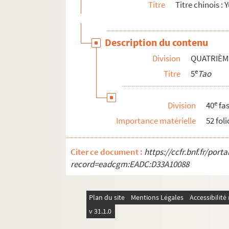
Titre
Titre chinois :
Ms 126. Jean de Gènes,
Catholicon
Ms 127. [Titre absent ou non renseigné]
Description du contenu
Ms 128. Cicéron. Rhetorica ad Herennium. « Ets
Division
QUATRIÈM
Ms 129. « Prolegomena in Marci Tullii Ciceronis
e
Titre
5
Tao
o
Ms 130. Recueil in-4
d'imprimés et de manuscr
Ms 131. Traité de rhétorique en cinq livres, dont
e
Division
40
fas
Ms 132. « Artis primae forma antiqua et nova. 16
Importance matérielle
52 foli
Ms 133. « Brevis eaque precommoda rethorices
Ms 134. « Rhetorica Claudii Le Clerc, a reverend
Citer ce document :
https://ccfr.bnf.fr/por
Ms 135. « Rhetorica Philiberti de Gland, tradita 
record=eadcgm:EADC:D33A10088
Ms 136. « Humanitas fratris Noemi Bourquenod,
Ms 137. « Rhetorices elementa »
Plan du site
Mentions Légales
Accessibilit
Ms 138. « Rhetorica seu novae et veteris eloquen
v 31.1.0
Ms 139. Traité de rhétorique, en latin. A la suite, 