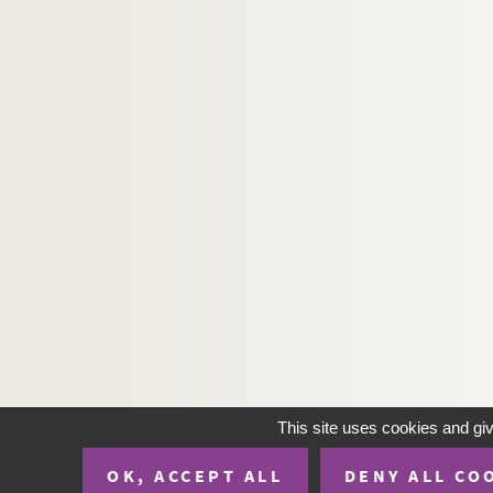
Ms 214. [Titre absent ou non renseigné]
Ms 215. Jacques de Voragine. Legenda aurea
Ms 216. Jacques de Voragine, Légende dorée. 17
Ms 217. Jacques de Voragine, Légende dorée
Ms 218. « Descrittione delli miracoli e vita del g
Ms 219. Vie de S. Bernard
Ms 220. Le P. Nicolas Bailly, Jésuite. « Vita patr
Ms 221. « De vita patris Petri Cotoni, e Societ
Ms 222. « Dithys Cretensis, de bello Trojano. » D
Ms 223. I. Alain de Lille. De planctu nature
Ms 224. « Trajani Boccalini in P. C. Taciti Annal
Ms 225. « Numismata imperatorum Romanorum ex
Ms 226. « Numismata imperatorum Romanoru
This site uses cookies and gi
Ms 227. Guillaume de Nangis. Chronique latine un
OK, ACCEPT ALL
DENY ALL CO
Ms 228. Suite du précédent jusqu'au fol. 165. — A