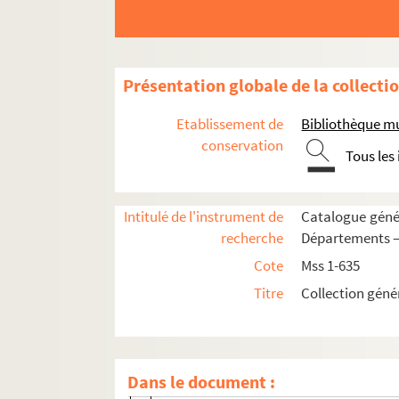
Ms 38. Recueil de pièces relatives au mission
Mss 39-43. Titre chinois : Tsie ken souan fa
Mss 44-73. Titre chinois : Yu-tcheu-sou-li-tsing-
Présentation globale de la collecti
e
PREMIÈRE GAINE. 2
Tao
Etablissement de
Bibliothèque mu
e
DEUXIÈME GAINE. 3
Tao
conservation
Tous les
e
TROISIÈME GAINE. 4
Tao
e
QUATRIÈME GAINE. 5
Tao
Intitulé de l'instrument de
Catalogue génér
31e fascicule. [Titre absent ou non rens
recherche
Départements — 
32e fascicule. [Titre absent ou non rens
Cote
Mss 1-635
33e fascicule. [Titre absent ou non rens
Titre
Collection géné
34e fascicule. [Titre absent ou non rens
35e fascicule. [Titre absent ou non rens
36e fascicule. [Titre absent ou non rens
Dans le document :
37e fascicule. [Titre absent ou non rens