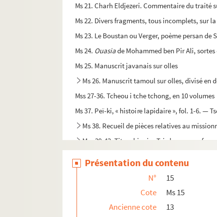
Ms 21. Charh Eldjezeri. Commentaire du traité s
Ms 22. Divers fragments, tous incomplets, sur la 
Ms 23. Le Boustan ou Verger, poème persan de 
Ms 24.
Ouasia
de Mohammed ben Pir Ali, sortes
Ms 25. Manuscrit javanais sur olles
Ms 26. Manuscrit tamoul sur olles, divisé en 
Mss 27-36. Tcheou i tche tchong, en 10 volumes
Ms 37. Peï-ki, « histoire lapidaire », fol. 1-6. — 
Ms 38. Recueil de pièces relatives au mission
Mss 39-43. Titre chinois : Tsie ken souan fa
Mss 44-73. Titre chinois : Yu-tcheu-sou-li-tsi
Présentation du contenu
Ms 74. Titre chinois : Pi-li-kouei-kiai, usage d
N°
15
Mss 75-80. 6 cahiers (A, B, C, D, E), renfer
Cote
Ms 15
Ms 81. Sur la gaine extérieure : Tchou-souan-
Ancienne cote
13
Mss 82-90. Sur la gaine « Arithmétique, Géomé