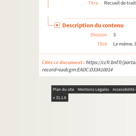
Titre
Recueil de tra
Ms 91. Ou King tou
Mss 92-94. 2 ouvrages en 3 fascicules
Description du contenu
Mss 95-98. Sur la gaine : Iu tchéu-sou-li tsing
Division
3
Ms 99. Table des réfractions. Sur une carte joint
Titre
Le même. 
Mss 100-101. Sur la gaine (imprimé en chinois)
Ms 102. Courte explication de la doctrine chrét
Citer ce document :
https://ccfr.bnf.fr/por
Ms 103. Bonne règle pour l'expiation des fautes
record=eadcgm:EADC:D33A10014
Mss 104-105. Thsi kò, « Les sept triomphes »
Ms 106. Deux cahiers d'un traité des sept péch
Plan du site
Mentions Légales
Accessibilit
Ms 107. Cheng-tí ta i. « Réponses au sujet du cor
v 31.1.0
Mss 108-109. Thien-tchou-cheu-i. Preuves de
Mss 110-113. I eul tchoung yen, calcul sur le
Ms 114. Hiun wei chen pien. « Histoire de Tobie,
Mss 115-118. Titre chinois : Cheng niou tou i. Sur