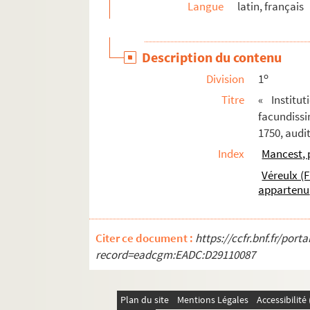
Langue
latin, français
Description du contenu
o
Division
1
Titre
« Institu
facundiss
1750, audi
Index
Mancest, 
Véreulx (
appartenu
Citer ce document :
https://ccfr.bnf.fr/por
record=eadcgm:EADC:D29110087
Plan du site
Mentions Légales
Accessibilit