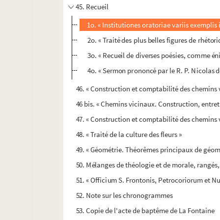
45. Recueil
1o. « Institutiones oratoriae variis exemplis
2o. « Traité des plus belles figures de rhétor
3o. « Recueil de diverses poésies, comme én
4o. « Sermon prononcé par le R. P. Nicolas d
46. « Construction et comptabilité des chemins 
46 bis. « Chemins vicinaux. Construction, entre
47. « Construction et comptabilité des chemins v
48. « Traité de la culture des fleurs »
49. « Géométrie. Théorêmes principaux de géométr
50. Mélanges de théologie et de morale, rangés,
51. « Officium S. Frontonis, Petrocoriorum et Nu
52. Note sur les chronogrammes
53. Copie de l'acte de baptême de La Fontaine