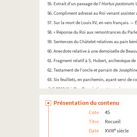
55. Extrait d'un passage de l'
Hortus pastorum
. 
56. Compliment adressé au Roi venant assister
57. Sur la mort de Louis XV, en vers français. —
58. « Réponse du Roi aux remontrances du Parle
59. Sentences du Châtelet relatives au pain bén
60. Anecdote relative à une demoiselle de Beauvi
61. Fragment relatif à S. Hubert, archevèque de
62. Testament de l'oncle et parrain de Joséphine
63. Six feuillets, en parchemin, ayant servi de 
C.0213 (1 à 3). « Description et renseignemen
Présentation du contenu
Cote
45
Titre
Recueil
e
Date
XVIII
siècle