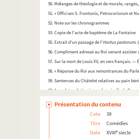
50. Mélanges de théologie et de morale, rangés,
51. « Officium S. Frontonis, Petrocoriorum et Nu
52. Note sur les chronogrammes
53. Copie de l'acte de baptême de La Fontaine
55. Extrait d'un passage de l'
Hortus pastorum
. 
56. Compliment adressé au Roi venant assister
57. Sur la mort de Louis XV, en vers français. —
58. « Réponse du Roi aux remontrances du Parle
59. Sentences du Châtelet relatives au pain bén
60. Anecdote relative à une demoiselle de Beauvi
61. Fragment relatif à S. Hubert, archevèque de
Présentation du contenu
62. Testament de l'oncle et parrain de Joséphine
Cote
39
63. Six feuillets, en parchemin, ayant servi de 
Titre
Comédies
C.0213 (1 à 3). « Description et renseignemen
e
Date
XVIII
siècle