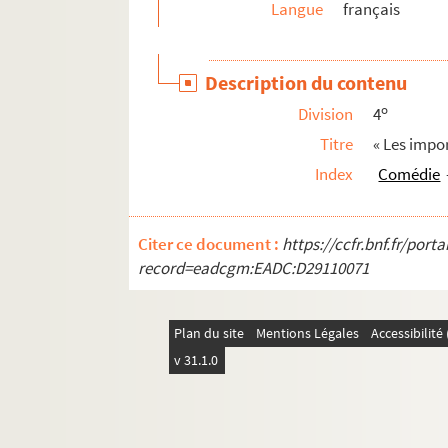
Langue
français
Description du contenu
o
Division
4
Titre
« Les impo
Index
Comédie
Citer ce document :
https://ccfr.bnf.fr/por
record=eadcgm:EADC:D29110071
Plan du site
Mentions Légales
Accessibilit
v 31.1.0