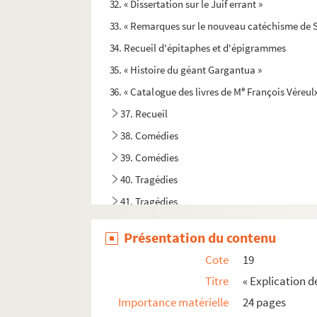
32. « Dissertation sur le Juif errant »
33. « Remarques sur le nouveau catéchisme de 
34. Recueil d'épitaphes et d'épigrammes
35. « Histoire du géant Gargantua »
e
36. « Catalogue des livres de M
François Véreulx
37. Recueil
38. Comédies
39. Comédies
40. Tragédies
41. Tragédies
42. « Cahier de devoirs d'Edmond Buisset, élève
Présentation du contenu
43. Copies, certifiées conformes, de titres conc
Cote
19
44. Louis-Joseph Goffinet. Poésies, devoirs d'éc
Titre
« Explication 
45. Recueil
Importance matérielle
24 pages
46. « Construction et comptabilité des chemins 