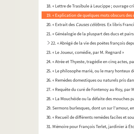
18. « Lettre de Trasibule à Leucippe ; ouvrage cri
19. « Explication de quelques mots obscurs des
20. « Extrait des
Causes célèbres
. Ex libris Franc
21. « Généalogie de la pluspart des ducs et pairs 
22. « Abrégé de la vie des poëtes françois dep
23. « Le Joueur, comédie, par M. Regnard »
24. « Atrée et Thyeste, tragédie en cinq actes, pa
25. « Le philosophe marié, ou le mary honteux de
26. « Remèdes domestiques ou naturels pris dans l
27. « Requête du curé de Fontenoy au Roy, par M
28. « La Mouchéïde ou la défaite des mouches p
29. Sermons burlesques, dont un sur l'amour, en
30. « Recueil de différents remèdes faciles et s
31. Mémoire pour François Terlet, jardinier à Éto