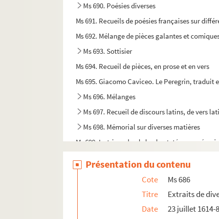
Ms 690. Poésies diverses
Ms 691. Recueils de poésies françaises sur différ
Ms 692. Mélange de pièces galantes et comique
Ms 693. Sottisier
Ms 694. Recueil de pièces, en prose et en vers
Ms 695. Giacomo Caviceo. Le Peregrin, traduit e
Ms 696. Mélanges
Ms 697. Recueil de discours latins, de vers lati
Ms 698. Mémorial sur diverses matières
Ms 699. Le triomphe de la chasteté ou panégyriq
Ms 700. Recueil de brevets sur la Calotte
Présentation du contenu
Ms 701. Pasquinades
Cote
Ms 686
Ms 702. Remarques curieuses sur les cornes e
Titre
Extraits de div
Ms 703. Nouveaux caractère de la famille royale,
Date
23 juillet 1614
Ms 704. Varia ex diversis authoribus sacris e