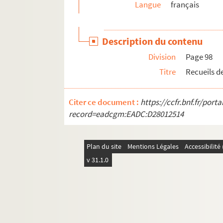
Langue
français
Ms 705. Miscellanea ex omni genere authorum, 
Ms 706. Diverses collections de plusieurs autheu
Description du contenu
Ms 707. Mélanges sur diverses matières sacrées
Division
Page 98
Ms 708. Essai d'instruction à l'usage de la je
Titre
Recueils d
Ms 709. Isidori Hispalensis Etymologiarum libri 
Ms 710. Recueil de sentences, rangées par ordr
Citer ce document :
https://ccfr.bnf.fr/por
Ms 711. J.-B. Hirigoyen.Trois mille trois cents 
record=eadcgm:EADC:D28012514
Ms 712. Collection Laboubée
Ms 713. Collection Bernadau
Plan du site
Mentions Légales
Accessibilit
Ms 715. Traité de géographie
v 31.1.0
Ms 716. Traité de géographie
Ms 717. Oliva Domingo. Portulan de la Méditer
Ms 718. Prieuré de Saint-Pierre, à Castets, au ma
Ms 719. Plans des différents fiefs possédés pa