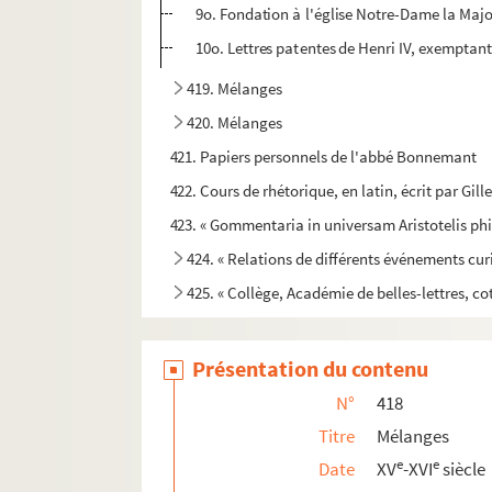
9o. Fondation à l'église Notre-Dame la Major
10o. Lettres patentes de Henri IV, exemptant 
419. Mélanges
420. Mélanges
421. Papiers personnels de l'abbé Bonnemant
422. Cours de rhétorique, en latin, écrit par Gill
423. « Gommentaria in universam Aristotelis phi
424. « Relations de différents événements cur
425. « Collège, Académie de belles-lettres, cot
Présentation du contenu
N°
418
Titre
Mélanges
e
e
Date
XV
-XVI
siècle