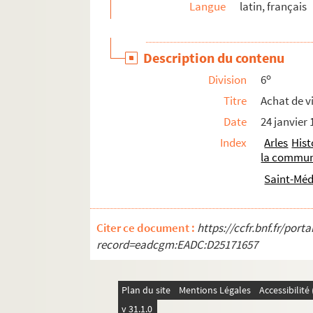
Langue
latin, français
Description du contenu
o
Division
6
Titre
Achat de vi
Date
24 janvier
Index
Arles
Hist
la communa
Saint-Méd
Citer ce document :
https://ccfr.bnf.fr/por
record=eadcgm:EADC:D25171657
Plan du site
Mentions Légales
Accessibilit
v 31.1.0