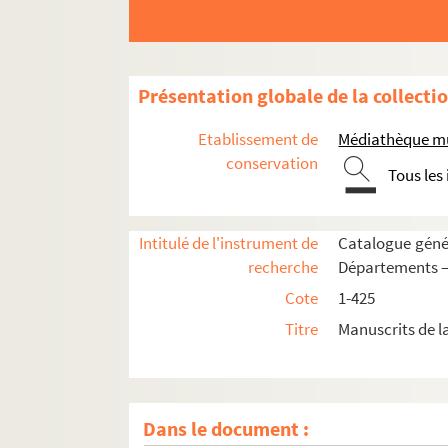
394. « Trinquetaille. Arpentement et plans. » Titr
395. « Livre cadastre du corps de la levaderie du
396. « Assemblées des particuliers de l'associat
Présentation globale de la collecti
397. « Crau. Recueil de documents sur le pont de
398. Mélanges sur Arles, la Crau, le canal de C
Etablissement de
Médiathèque mu
399-400. « Canal de Craponne et arrosans de 
conservation
Tous les
401. « Assemblées des particuliers du quartier d
402. « Assemblées des particuliers du corps de 
Intitulé de l'instrument de
Catalogue génér
403. « Assemblées des particuliers de l'associa
recherche
Départements —
404. « Corrège et Camargues-Majour. » Papiers 
Cote
1-425
405. « Association de Montlong »
Titre
Manuscrits de l
406. « Conseils des particuliers de Couronneau 
407-408. « Association de Saliers. » — Deux 
409. « Associations territoriales d'Arles. Billo
Dans le document :
410. « Association du Mas-Thibert »