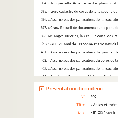
394. « Trinquetaille. Arpentement et plans. » Titr
395. « Livre cadastre du corps de la levaderie du
396. « Assemblées des particuliers de l'associat
397. « Crau. Recueil de documents sur le pont de
398. Mélanges sur Arles, la Crau, le canal de C
399-400. « Canal de Craponne et arrosans de 
401. « Assemblées des particuliers du quartier d
402. « Assemblées des particuliers du corps de 
403. « Assemblées des particuliers de l'associa
404. « Corrège et Camargues-Majour. » Papiers 
405. « Association de Montlong »
Présentation du contenu
406. « Conseils des particuliers de Couronneau 
N°
392
407-408. « Association de Saliers. » — Deux 
Titre
« Actes et mémo
409. « Associations territoriales d'Arles. Billo
e
e
Date
XII
-XIX
siècle
410. « Association du Mas-Thibert »