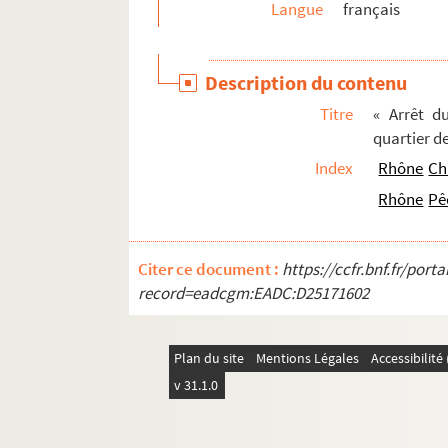
Langue
français
411. « Particuliers unis pour l'ouverture de la v
412-414. « Recueil de divers parchemins »
Description du contenu
415. « Recueil de divers parchemins »
Titre
« Arrêt d
416. Mélanges
quartier d
417. Mélanges
Index
Rhône
Ch
418. Mélanges
Rhône
Pê
419. Mélanges
420. Mélanges
Citer ce document :
https://ccfr.bnf.fr/por
421. Papiers personnels de l'abbé Bonnemant
record=eadcgm:EADC:D25171602
422. Cours de rhétorique, en latin, écrit par Gill
423. « Gommentaria in universam Aristotelis phi
Plan du site
Mentions Légales
Accessibilit
424. « Relations de différents événements cur
v 31.1.0
425. « Collège, Académie de belles-lettres, cot