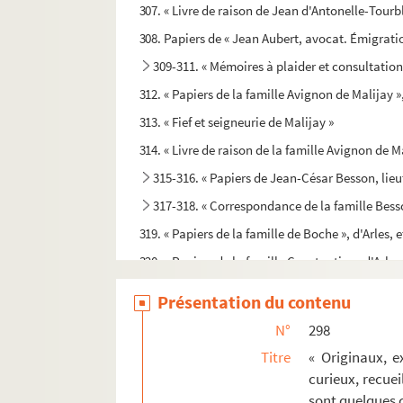
307. « Livre de raison de Jean d'Antonelle-Tour
308. Papiers de « Jean Aubert, avocat. Émigrati
309-311. « Mémoires à plaider et consultation
312. « Papiers de la famille Avignon de Malijay », 
313. « Fief et seigneurie de Malijay »
314. « Livre de raison de la famille Avignon de M
315-316. « Papiers de Jean-César Besson, lieu
317-318. « Correspondance de la famille Besso
319. « Papiers de la famille de Boche », d'Arles, e
320. « Papiers de la famille Constantin », d'Arles
321. Livre de raison de la famille Constantin, d'
Présentation du contenu
322. « Mélanges laissés par Nicolas Constantin, 
N°
298
323. « Papiers laissés par Pierre Faucher, lieuten
Titre
« Originaux, e
324. « Supplément au volume intitulé : Papiers la
curieux, recuei
sont quelques c
325. « Titres et papiers concernant la confiscati