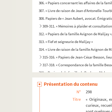
306. « Papiers concernant les affaires de la fam
307. « Livre de raison de Jean d'Antonelle-Tour
308. Papiers de « Jean Aubert, avocat. Émigrati
309-311. « Mémoires à plaider et consultation
312. « Papiers de la famille Avignon de Malijay », 
313. « Fief et seigneurie de Malijay »
314. « Livre de raison de la famille Avignon de M
315-316. « Papiers de Jean-César Besson, lieu
317-318. « Correspondance de la famille Besso
319. « Papiers de la famille de Boche », d'Arles, e
320. « Papiers de la famille Constantin », d'Arles
Présentation du contenu
321. Livre de raison de la famille Constantin, d'
N°
298
322. « Mélanges laissés par Nicolas Constantin, 
Titre
« Originaux, e
323. « Papiers laissés par Pierre Faucher, lieuten
curieux, recuei
sont quelques c
324. « Supplément au volume intitulé : Papiers la