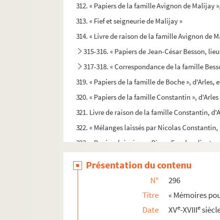
312. « Papiers de la famille Avignon de Malijay », 
313. « Fief et seigneurie de Malijay »
314. « Livre de raison de la famille Avignon de M
315-316. « Papiers de Jean-César Besson, lieu
317-318. « Correspondance de la famille Besso
319. « Papiers de la famille de Boche », d'Arles, e
320. « Papiers de la famille Constantin », d'Arles
321. Livre de raison de la famille Constantin, d'
322. « Mélanges laissés par Nicolas Constantin, 
323. « Papiers laissés par Pierre Faucher, lieuten
324. « Supplément au volume intitulé : Papiers la
Présentation du contenu
325. « Titres et papiers concernant la confiscati
N°
296
326. « Testament d'Antoine Laugier [d'Arles], e
Titre
« Mémoires pour
r
327. « Le s
de Manville et le prince de Monaco, 
e
e
Date
XV
-XVIII
siècl
328. « Livre de la famille de Monfort, de la ville d