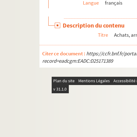
Langue
français
307. « Livre de raison de Jean d'Antonelle-Tour
308. Papiers de « Jean Aubert, avocat. Émigrati
Description du contenu
309-311. « Mémoires à plaider et consultation
Titre
Achats, ar
312. « Papiers de la famille Avignon de Malijay », 
313. « Fief et seigneurie de Malijay »
Citer ce document :
https://ccfr.bnf.fr/por
314. « Livre de raison de la famille Avignon de M
record=eadcgm:EADC:D25171389
315-316. « Papiers de Jean-César Besson, lieu
317-318. « Correspondance de la famille Besso
Plan du site
Mentions Légales
Accessibilit
319. « Papiers de la famille de Boche », d'Arles, e
v 31.1.0
320. « Papiers de la famille Constantin », d'Arles
321. Livre de raison de la famille Constantin, d'
322. « Mélanges laissés par Nicolas Constantin, 
323. « Papiers laissés par Pierre Faucher, lieuten
324. « Supplément au volume intitulé : Papiers la