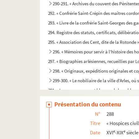
290-291. « Archives du couvent des Pénitente
292. « Confrérie Saint-Crépin des maîtres cordon
293. « Livre de la confrérie Saint-Georges des ga
294. Registre des statuts, certificats, délibératio
295. « Association des Cent, dite de la Rotonde 
296. « Mémoires pour servir à l'histoire des h
297. « Biographies arlésiennes, recueillies par 
298. « Originaux, expéditions originales et co
299-300. « Le nobiliaire de la ville d'Arles, où 
301. « Les noms, armes et blasons de la noblesse 
302. « Nobiliaire de la ville d'Arles (Provence).
Présentation du contenu
303. « Généalogie de la famille d'Albe ou Aub
N°
288
304. « Discours généalogique de la maison de L
Titre
« Hospices civil
305. « Papiers de la famille d'Antonelle », d'Arles
e
e
Date
XVI
-XIX
siècle
306. « Papiers concernant les affaires de la fam