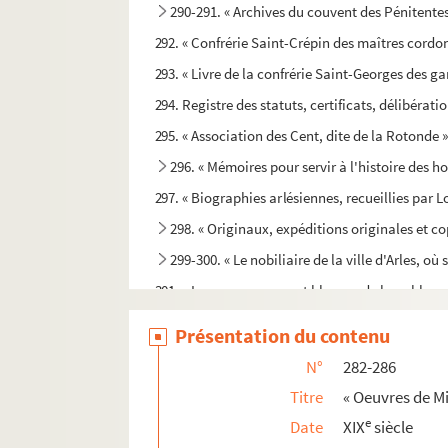
290-291. « Archives du couvent des Pénitente
292. « Confrérie Saint-Crépin des maîtres cordon
293. « Livre de la confrérie Saint-Georges des ga
294. Registre des statuts, certificats, délibératio
295. « Association des Cent, dite de la Rotonde 
296. « Mémoires pour servir à l'histoire des h
297. « Biographies arlésiennes, recueillies par 
298. « Originaux, expéditions originales et co
299-300. « Le nobiliaire de la ville d'Arles, où 
301. « Les noms, armes et blasons de la noblesse 
302. « Nobiliaire de la ville d'Arles (Provence).
Présentation du contenu
303. « Généalogie de la famille d'Albe ou Aub
N°
282-286
304. « Discours généalogique de la maison de L
Titre
« Oeuvres de Mi
305. « Papiers de la famille d'Antonelle », d'Arles
e
Date
XIX
siècle
306. « Papiers concernant les affaires de la fam