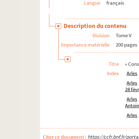
Langue
français
307. « Livre de raison de Jean d'Antonelle-Tour
308. Papiers de « Jean Aubert, avocat. Émigrati
Description du contenu
309-311. « Mémoires à plaider et consultation
Division
Tome V
312. « Papiers de la famille Avignon de Malijay », 
Importance matérielle
200 pages
313. « Fief et seigneurie de Malijay »
314. « Livre de raison de la famille Avignon de M
Titre
« Cons
315-316. « Papiers de Jean-César Besson, lieu
Index
Arles
317-318. « Correspondance de la famille Besso
Arles
319. « Papiers de la famille de Boche », d'Arles, e
28 fév
320. « Papiers de la famille Constantin », d'Arles
Arles
321. Livre de raison de la famille Constantin, d'
Antoin
322. « Mélanges laissés par Nicolas Constantin, 
Arles
323. « Papiers laissés par Pierre Faucher, lieuten
324. « Supplément au volume intitulé : Papiers la
Citer ce document :
https://ccfr.bnf.fr/por