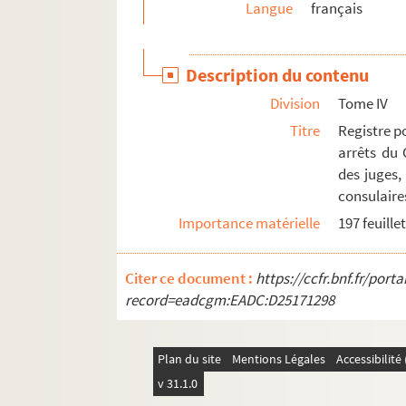
Langue
français
298. « Originaux, expéditions originales et co
299-300. « Le nobiliaire de la ville d'Arles, où 
Description du contenu
301. « Les noms, armes et blasons de la noblesse 
Division
Tome IV
302. « Nobiliaire de la ville d'Arles (Provence).
Titre
Registre p
303. « Généalogie de la famille d'Albe ou Aub
arrêts du 
304. « Discours généalogique de la maison de L
des juges,
305. « Papiers de la famille d'Antonelle », d'Arles
consulaire
Importance matérielle
197 feuille
306. « Papiers concernant les affaires de la fam
307. « Livre de raison de Jean d'Antonelle-Tour
Citer ce document :
https://ccfr.bnf.fr/por
308. Papiers de « Jean Aubert, avocat. Émigrati
record=eadcgm:EADC:D25171298
309-311. « Mémoires à plaider et consultation
312. « Papiers de la famille Avignon de Malijay », 
Plan du site
Mentions Légales
Accessibilit
313. « Fief et seigneurie de Malijay »
v 31.1.0
314. « Livre de raison de la famille Avignon de M