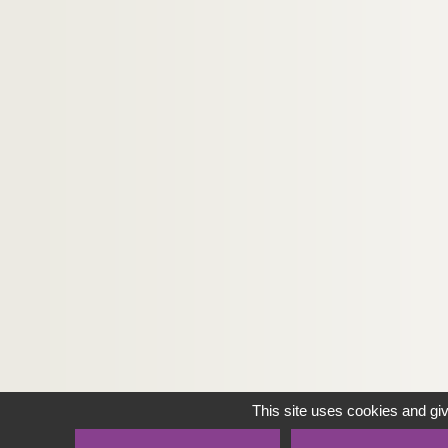
422. Cours de rhétorique, en latin, écrit par Gill
423. « Gommentaria in universam Aristotelis phi
424. « Relations de différents événements cur
425. « Collège, Académie de belles-lettres, cot
This site uses cookies and gi