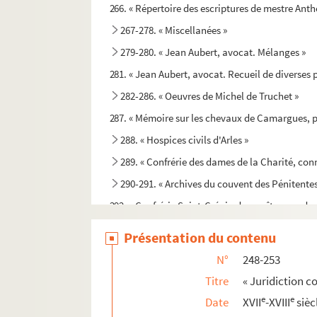
266. « Répertoire des escriptures de mestre Antho
267-278. « Miscellanées »
279-280. « Jean Aubert, avocat. Mélanges »
281. « Jean Aubert, avocat. Recueil de diverses 
282-286. « Oeuvres de Michel de Truchet »
287. « Mémoire sur les chevaux de Camargues, p
288. « Hospices civils d'Arles »
289. « Confrérie des dames de la Charité, con
290-291. « Archives du couvent des Pénitente
292. « Confrérie Saint-Crépin des maîtres cordon
293. « Livre de la confrérie Saint-Georges des ga
Présentation du contenu
294. Registre des statuts, certificats, délibératio
N°
248-253
295. « Association des Cent, dite de la Rotonde 
Titre
« Juridiction co
296. « Mémoires pour servir à l'histoire des h
e
e
Date
XVII
-XVIII
sièc
297. « Biographies arlésiennes, recueillies par 