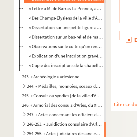
« Lettre à M. de Barras-la-Penne », avec une réponse de cel
« Des Champs-Elysiens de la ville d'Arles, par François Re
« Dissertation sur une petite figure antique trouvée à la po
« Dissertation sur un bas-relief de marbre blanc, qui repr
« Observations sur le culte qu'on rendoit à Diane, dans la v
« Explication d'une inscription gravée sur un tombeau de 
« Copie des inscriptions de la chapelle des Quiqueran, dan
243. « Archéologie » arlésienne
244. « Médailles, monnoies, sceaux de Provence et de la vill
245. « Consuls ou syndics [de la ville d'Arles] depuis l'année 1
Citer ce d
e
246. « Armorial des consuls d'Arles, du XI
siècle jusqu'en 1781
247. « Actes concernant les officiers des différents tribunau
248-253. « Juridiction consulaire d'Arles »
254-255. « Actes judiciaires des anciennes juridictions d'Arl