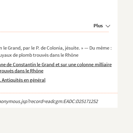
Plus
le Grand, par le P. de Colonia, jésuite. » — Du même :
s tuyaux de plomb trouvés dans le Rhône
nne de Constantin le Grand et sur une colonne milliaire
trouvés dans le Rhône
e. Antiquités en général
ct_anonymous.jsp?record=eadcgm:EADC:D25171252