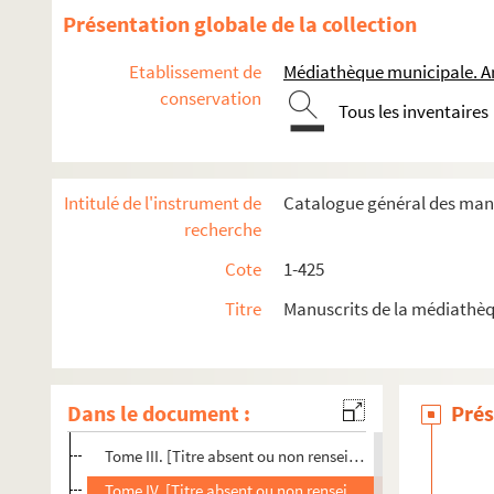
224. « Des charges municipales de la ville d'Arles, depuis le
Présentation globale de la collection
225. « Singularités historiques, littéraires, politiques, sacré
Etablissement de
Médiathèque municipale. A
226. « Mémoires de Bertrand Boysset, contenant ce qui est 
conservation
227. « Mémoires historiques (de divers auteurs, sçavoir) :
Tous les inventaires
228. Recueil de pièces historiques
229. « Recueil historique des troubles arrivés en la ville d'A
Intitulé de l'instrument de
Catalogue général des manu
230. « Mémoires politiques composés par Charles de Barras-l
recherche
231. « Recueil de pièces concernant la contagion dont la vill
Cote
1-425
232. « Documens relatifs à la peste d'Arles en 1720 et 1721 »
Titre
Manuscrits de la médiathèq
233. « Notes sur les troubles d'Arles, pendant la Révolution,
234-237bis. « Chronique arlésienne », par Louis Mège
Tome I. [Titre absent ou non renseigné]
Dans le document :
Prés
Tome II. [Titre absent ou non renseigné]
Tome III. [Titre absent ou non renseigné]
Tome IV. [Titre absent ou non renseigné]