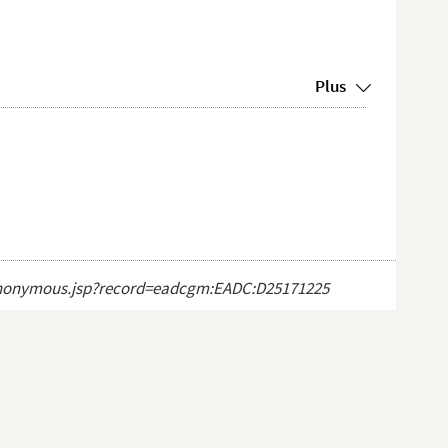
Plus
ct_anonymous.jsp?record=eadcgm:EADC:D25171225