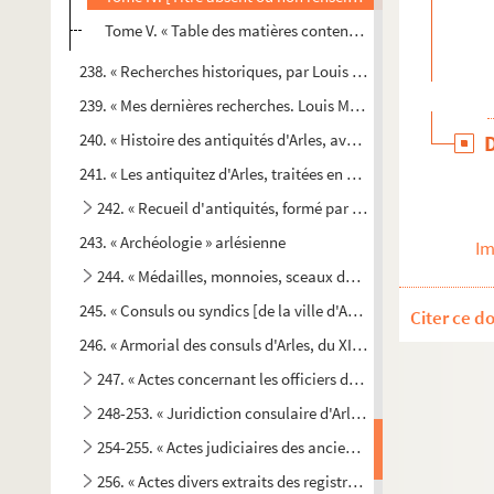
Tome V. « Table des matières contenues dans les quatre 
238. « Recherches historiques, par Louis Mège »
239. « Mes dernières recherches. Louis Mège »
240. « Histoire des antiquités d'Arles, avec plusieurs écrits e
241. « Les antiquitez d'Arles, traitées en manière d'entretien et
r
242. « Recueil d'antiquités, formé par M
Laurent Bonnemant,
243. « Archéologie » arlésienne
Im
244. « Médailles, monnoies, sceaux de Provence et de la vill
245. « Consuls ou syndics [de la ville d'Arles] depuis l'année 1
Citer ce d
e
246. « Armorial des consuls d'Arles, du XI
siècle jusqu'en 1781
247. « Actes concernant les officiers des différents tribunau
248-253. « Juridiction consulaire d'Arles »
254-255. « Actes judiciaires des anciennes juridictions d'Arl
256. « Actes divers extraits des registres de la juridiction co