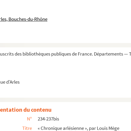
e
 XVI
siècle jusqu'à présent »
re
es et prophanes de la ville d'Arles. 1
[...
rles, Bouches-du-Rhône
arrivé de plus remarquable, particulièrement à ...
 de Jeanne Du Laurens (sœur du médecin du Roy e...
rles durant les guerres civiles du royaume ...
scrits des bibliothèques publiques de France. Départements — T
a-Penne, citoien de la ville d'Arles »
e d'Arles a été affligée en 1720 et 1721 »
ue d'Arles
 laissées par François-Xavier d'Eyminy, et r...
entation du contenu
N°
234-237bis
Titre
« Chronique arlésienne », par Louis Mège