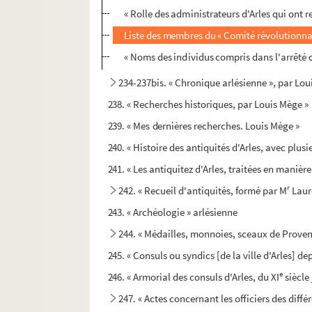
« Rolle des administrateurs d'Arles qui ont 
Liste des membres du « Comité révolutionnaire
« Noms des individus compris dans l'arrêté d
234-237bis. « Chronique arlésienne », par Lo
238. « Recherches historiques, par Louis Mège »
239. « Mes dernières recherches. Louis Mège »
240. « Histoire des antiquités d'Arles, avec plus
241. « Les antiquitez d'Arles, traitées en manière 
r
242. « Recueil d'antiquités, formé par M
Laur
243. « Archéologie » arlésienne
244. « Médailles, monnoies, sceaux de Provence
245. « Consuls ou syndics [de la ville d'Arles] de
e
246. « Armorial des consuls d'Arles, du XI
siècle
247. « Actes concernant les officiers des diffé