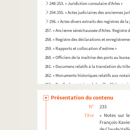
248-253. « Juridiction consulaire d'Arles »
254-255. « Actes judiciaires des anciennes juri
256. « Actes divers extraits des registres de la
257. « Ancienne sénéchaussée d'Arles. Registre d
258. « Registre des déclarations et enregistrem
259. « Rapports et collocation d'estime »
260. « Officiers de la maîtrise des ports au bure
261. « Documens relatifs à la translation du trib
262. « Monuments historiques relatifs aux notaire
263. « Roolle des notaires de la ville d'Arles, qu
264-265. « Recueil de divers actes reçus par di
Présentation du contenu
266. « Répertoire des escriptures de mestre Antho
N°
233
267-278. « Miscellanées »
Titre
« Notes sur le
279-280. « Jean Aubert, avocat. Mélanges »
François-Xavier
de Claude Valli
281. « Jean Aubert, avocat. Recueil de diverses 