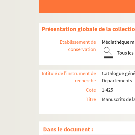
227. « Mémoires historiques (de divers auteu
228. Recueil de pièces historiques
229. « Recueil historique des troubles arrivés 
Présentation globale de la collecti
230. « Mémoires politiques composés par Charl
Etablissement de
Médiathèque mu
231. « Recueil de pièces concernant la contagio
conservation
Tous les
232. « Documens relatifs à la peste d'Arles en 
233. « Notes sur les troubles d'Arles, pendant la
Intitulé de l'instrument de
Catalogue génér
« Pétition des citoyens de la ville d'Arles, d
recherche
Départements —
« Liste des signataires de la pétition du 10 s
Cote
1-425
Proclamation du Roi. Séance de l'Assemblée
Titre
Manuscrits de l
« Notes et deffenses pour les signataires de
« Décret de la Convention nationale du 20 mars
« Tableau, par lettres alphabétiques, des p
Dans le document :
« Tableau des citoyens et citoyennes qui ont